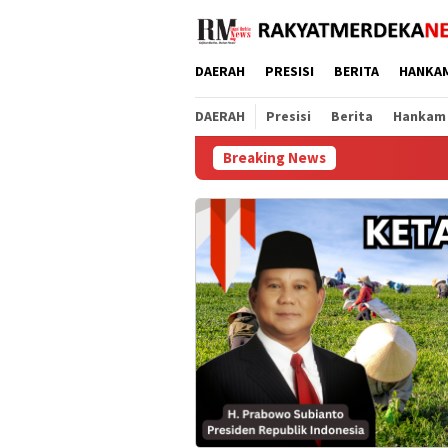
Loncat
ke
konten
DAERAH
PRESISI
BERITA
HANKA
DAERAH
Presisi
Berita
Hankam
Breaking News
Polda Metro