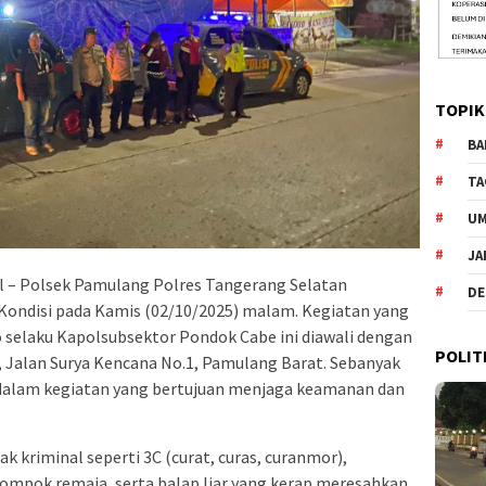
TOPIK
BA
TA
U
JA
 – Polsek Pamulang Polres Tangerang Selatan
DE
 Kondisi pada Kamis (02/10/2025) malam. Kegiatan yang
 selaku Kapolsubsektor Pondok Cabe ini diawali dengan
POLIT
 Jalan Surya Kencana No.1, Pamulang Barat. Sebanyak
n dalam kegiatan yang bertujuan menjaga keamanan dan
dak kriminal seperti 3C (curat, curas, curanmor),
lompok remaja, serta balap liar yang kerap meresahkan