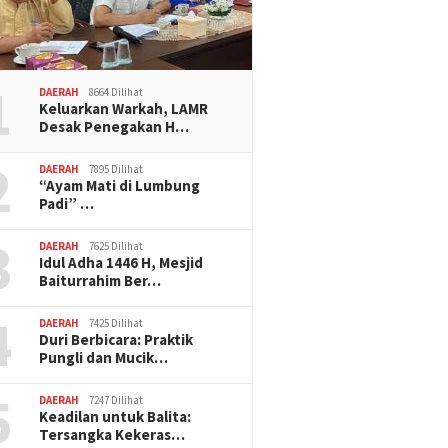
1
DAERAH
8664 Dilihat
Keluarkan Warkah, LAMR
Desak Penegakan H…
2
DAERAH
7895 Dilihat
“Ayam Mati di Lumbung
Padi” …
3
DAERAH
7625 Dilihat
Idul Adha 1446 H, Mesjid
Baiturrahim Ber…
4
DAERAH
7425 Dilihat
Duri Berbicara: Praktik
Pungli dan Mucik…
5
DAERAH
7247 Dilihat
Keadilan untuk Balita:
Tersangka Kekeras…