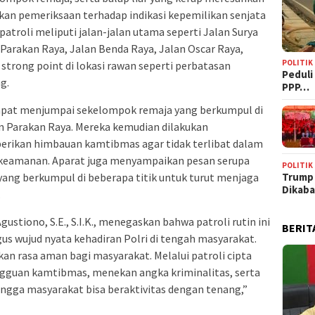
ukan pemeriksaan terhadap indikasi kepemilikan senjata
atroli meliputi jalan-jalan utama seperti Jalan Surya
 Parakan Raya, Jalan Benda Raya, Jalan Oscar Raya,
POLITIK
 strong point di lokasi rawan seperti perbatasan
‎Pedul
g.
PPP…
pat menjumpai sekelompok remaja yang berkumpul di
lan Parakan Raya. Mereka kemudian dilakukan
iberikan himbauan kamtibmas agar tidak terlibat dalam
keamanan. Aparat juga menyampaikan pesan serupa
POLITIK
ang berkumpul di beberapa titik untuk turut menjaga
Trump
Dikab
.
tiono, S.E., S.I.K., menegaskan bahwa patroli rutin ini
BERIT
us wujud nyata kehadiran Polri di tengah masyarakat.
n rasa aman bagi masyarakat. Melalui patroli cipta
angguan kamtibmas, menekan angka kriminalitas, serta
gga masyarakat bisa beraktivitas dengan tenang,”