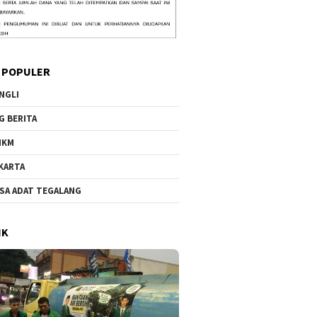
 POPULER
NGLI
G BERITA
MKM
KARTA
SA ADAT TEGALANG
IK