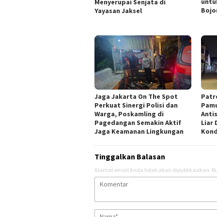
untu
Menyerupai Senjata di
Bojo
Yayasan Jaksel
Jaga Jakarta On The Spot
Patr
Perkuat Sinergi Polisi dan
Pamu
Warga, Poskamling di
Anti
Pagedangan Semakin Aktif
Liar
Jaga Keamanan Lingkungan
Kond
Tinggalkan Balasan
Alamat email Anda tidak akan dipublikasikan.
Ru