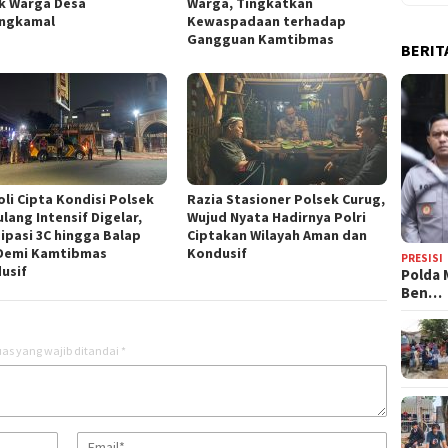
k Warga Desa
Warga, Tingkatkan
ngkamal
Kewaspadaan terhadap
Gangguan Kamtibmas
BERIT
oli Cipta Kondisi Polsek
Razia Stasioner Polsek Curug,
lang Intensif Digelar,
Wujud Nyata Hadirnya Polri
sipasi 3C hingga Balap
Ciptakan Wilayah Aman dan
 Demi Kamtibmas
Kondusif
PRESISI
usif
Polda 
Ben…
as yang wajib ditandai
*