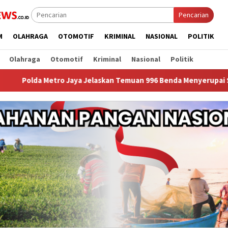
Pencarian
M
OLAHRAGA
OTOMOTIF
KRIMINAL
NASIONAL
POLITIK
Olahraga
Otomotif
Kriminal
Nasional
Politik
 Jaya Jelaskan Temuan 996 Benda Menyerupai Senjata di Yayasan