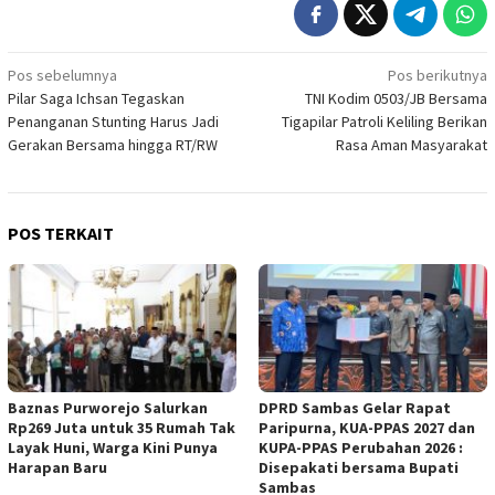
Navigasi
Pos sebelumnya
Pos berikutnya
Pilar Saga Ichsan Tegaskan
TNI Kodim 0503/JB Bersama
pos
Penanganan Stunting Harus Jadi
Tigapilar Patroli Keliling Berikan
Gerakan Bersama hingga RT/RW
Rasa Aman Masyarakat
POS TERKAIT
Baznas Purworejo Salurkan
DPRD Sambas Gelar Rapat
Rp269 Juta untuk 35 Rumah Tak
Paripurna, KUA-PPAS 2027 dan
Layak Huni, Warga Kini Punya
KUPA-PPAS Perubahan 2026 :
Harapan Baru ‎
Disepakati bersama Bupati
Sambas