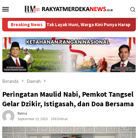
Loncat
Menu
ke
Mobile
konten
umah Tak Layak Huni, Warga Kini Punya Harapan Baru ‎
Breaking News
D
Beranda
Daerah
Peringatan Maulid Nabi, Pemkot Tangsel
Gelar Dzikir, Istigasah, dan Doa Bersama
Ratna
September 13, 2025
336 Dilihat