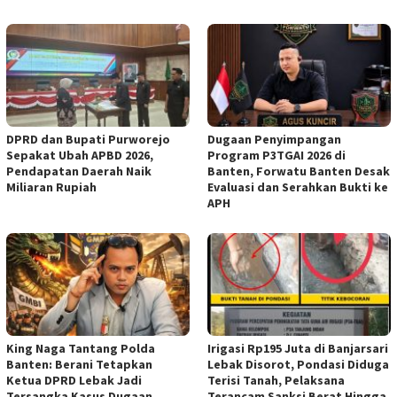
DPRD dan Bupati Purworejo
Dugaan Penyimpangan
Sepakat Ubah APBD 2026,
Program P3TGAI 2026 di
Pendapatan Daerah Naik
Banten, Forwatu Banten Desak
Miliaran Rupiah ‎
Evaluasi dan Serahkan Bukti ke
APH
‎King Naga Tantang Polda
Irigasi Rp195 Juta di Banjarsari
Banten: Berani Tetapkan
Lebak Disorot, Pondasi Diduga
Ketua DPRD Lebak Jadi
Terisi Tanah, Pelaksana
Tersangka Kasus Dugaan
Terancam Sanksi Berat Hingga