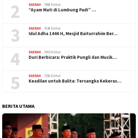
2
DAERAH
7908 Dilihat
“Ayam Mati di Lumbung Padi” …
3
DAERAH
7638 Dilihat
Idul Adha 1446 H, Mesjid Baiturrahim Ber…
4
DAERAH
7443 Dilihat
Duri Berbicara: Praktik Pungli dan Mucik…
5
DAERAH
7258 Dilihat
Keadilan untuk Balita: Tersangka Kekeras…
BERITA UTAMA