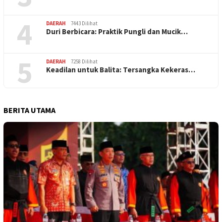
4
DAERAH
7443 Dilihat
Duri Berbicara: Praktik Pungli dan Mucik…
5
DAERAH
7258 Dilihat
Keadilan untuk Balita: Tersangka Kekeras…
BERITA UTAMA