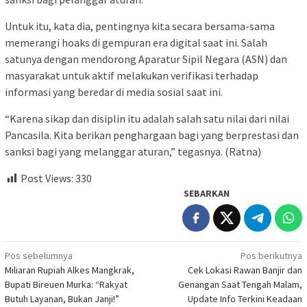
Untuk itu, kata dia, pentingnya kita secara bersama-sama
memerangi hoaks di gempuran era digital saat ini. Salah
satunya dengan mendorong Aparatur Sipil Negara (ASN) dan
masyarakat untuk aktif melakukan verifikasi terhadap
informasi yang beredar di media sosial saat ini.
“Karena sikap dan disiplin itu adalah salah satu nilai dari nilai
Pancasila. Kita berikan penghargaan bagi yang berprestasi dan
sanksi bagi yang melanggar aturan,” tegasnya. (Ratna)
Post Views:
330
SEBARKAN
Navigasi
Pos sebelumnya
Pos berikutnya
Miliaran Rupiah Alkes Mangkrak,
Cek Lokasi Rawan Banjir dan
pos
Bupati Bireuen Murka: “Rakyat
Genangan Saat Tengah Malam,
Butuh Layanan, Bukan Janji!”
Update Info Terkini Keadaan