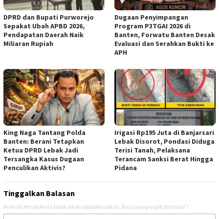
DPRD dan Bupati Purworejo
Dugaan Penyimpangan
Sepakat Ubah APBD 2026,
Program P3TGAI 2026 di
Pendapatan Daerah Naik
Banten, Forwatu Banten Desak
Miliaran Rupiah ‎
Evaluasi dan Serahkan Bukti ke
APH
‎King Naga Tantang Polda
Irigasi Rp195 Juta di Banjarsari
Banten: Berani Tetapkan
Lebak Disorot, Pondasi Diduga
Ketua DPRD Lebak Jadi
Terisi Tanah, Pelaksana
Tersangka Kasus Dugaan
Terancam Sanksi Berat Hingga
Penculikan Aktivis? ‎
Pidana
Tinggalkan Balasan
Alamat email Anda tidak akan dipublikasikan.
Ruas yang wajib ditandai
*