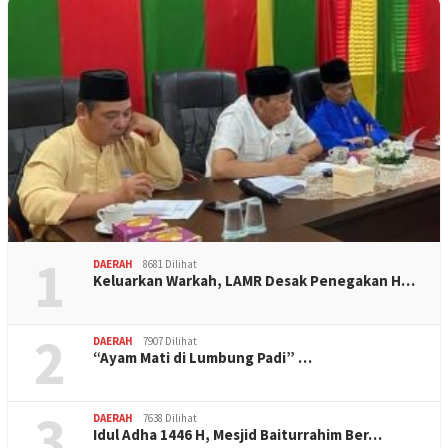
1
DAERAH
8681 Dilihat
Keluarkan Warkah, LAMR Desak Penegakan H…
2
DAERAH
7907 Dilihat
“Ayam Mati di Lumbung Padi” …
3
DAERAH
7638 Dilihat
Idul Adha 1446 H, Mesjid Baiturrahim Ber…