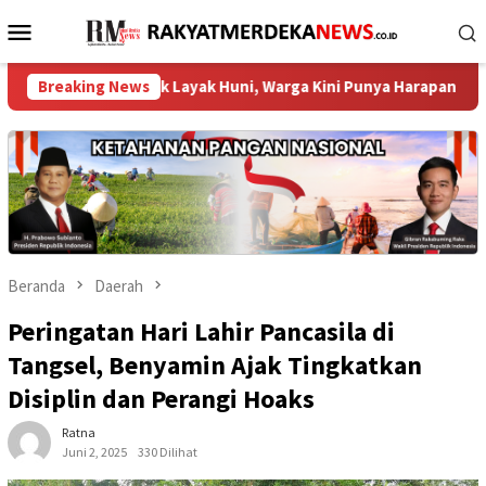
Loncat
Menu
ke
Mobile
konten
mah Tak Layak Huni, Warga Kini Punya Harapan Baru ‎
Breaking News
DPR
Beranda
Daerah
Peringatan Hari Lahir Pancasila di
Tangsel, Benyamin Ajak Tingkatkan
Disiplin dan Perangi Hoaks
Ratna
Juni 2, 2025
330 Dilihat