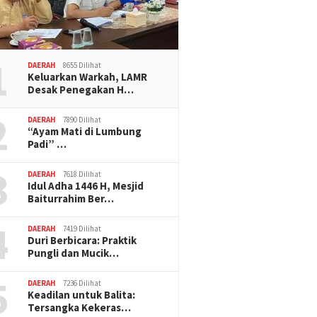
1
DAERAH
8655 Dilihat
Keluarkan Warkah, LAMR
Desak Penegakan H…
2
DAERAH
7890 Dilihat
“Ayam Mati di Lumbung
Padi” …
3
DAERAH
7618 Dilihat
Idul Adha 1446 H, Mesjid
Baiturrahim Ber…
4
DAERAH
7419 Dilihat
Duri Berbicara: Praktik
Pungli dan Mucik…
5
DAERAH
7236 Dilihat
Keadilan untuk Balita:
Tersangka Kekeras…