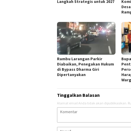
Langkah Strategis untuk 2027 ‎
Komi
Desa
Ram
Rambu Larangan Parkir
Bupa
Diabaikan, Penegakan Hukum
Pent
di Bypass Dharma Giri
Pers
Dipertanyakan
Hara
War
Tinggalkan Balasan
Alamat email Anda tidak akan dipublikasikan.
Ru