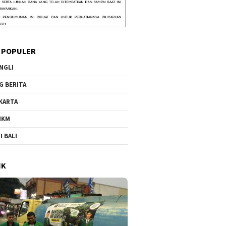
 POPULER
NGLI
G BERITA
KARTA
MKM
I BALI
IK