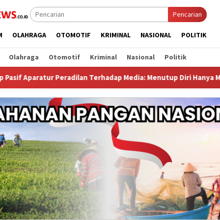
Pencarian
M
OLAHRAGA
OTOMOTIF
KRIMINAL
NASIONAL
POLITIK
Olahraga
Otomotif
Kriminal
Nasional
Politik
ilan Terhadap Media: Menutup Diri Hanya Memperburuk Citra Lemba