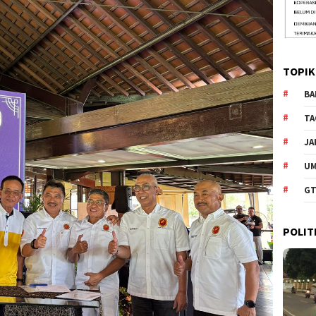
TOPIK
BA
TA
JA
U
GT
POLIT