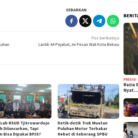
SEBARKAN
BERIT
Pos berikutnya
kuhan
Lantik 44 Pejabat, Ini Pesan Wali Kota Bekasi
PRESISI
Razia 
Nyat
h Lab RSUD Tjitrowardojo
Detik-detik Truk Muatan
h Diluncurkan, Tapi
Puluhan Motor Terbakar
m Bisa Dipakai BPJS?
Hebat di Seberang SPBU