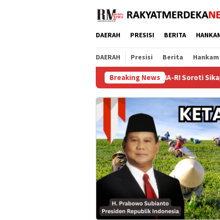
Loncat
ke
konten
DAERAH
PRESISI
BERITA
HANKA
DAERAH
Presisi
Berita
Hankam
FORSIMEMA-RI Soroti Sikap Pasif Aparatur Perad
Breaking News