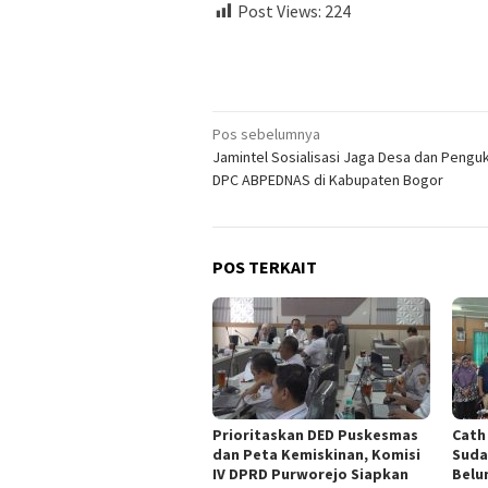
Post Views:
224
Navigasi
Pos sebelumnya
Jamintel Sosialisasi Jaga Desa dan Pengu
pos
DPC ABPEDNAS di Kabupaten Bogor
POS TERKAIT
‎Prioritaskan DED Puskesmas
‎Cat
dan Peta Kemiskinan, Komisi
Suda
IV DPRD Purworejo Siapkan
Belu