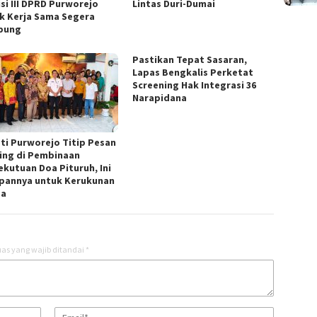
si III DPRD Purworejo
Lintas Duri-Dumai
k Kerja Sama Segera
pung
Pastikan Tepat Sasaran,
Lapas Bengkalis Perketat
Screening Hak Integrasi 36
Narapidana
ti Purworejo Titip Pesan
ing di Pembinaan
ekutuan Doa Pituruh, Ini
pannya untuk Kerukunan
ga
as yang wajib ditandai
*