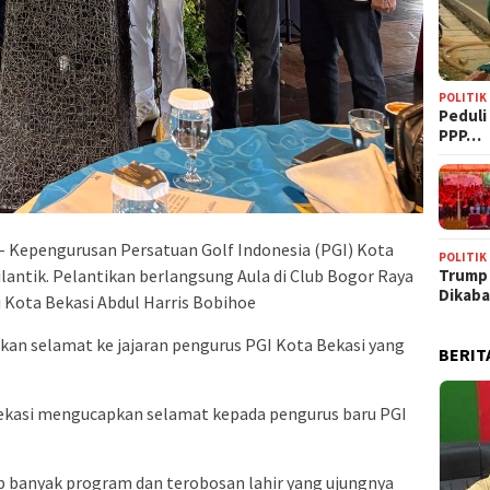
POLITIK
‎Pedul
PPP…
– Kepengurusan Persatuan Golf Indonesia (PGI) Kota
POLITIK
Trump
lantik. Pelantikan berlangsung Aula di Club Bogor Raya
Dikab
i Kota Bekasi Abdul Harris Bobihoe
n selamat ke jajaran pengurus PGI Kota Bekasi yang
BERIT
ekasi mengucapkan selamat kepada pengurus baru PGI
p banyak program dan terobosan lahir yang ujungnya