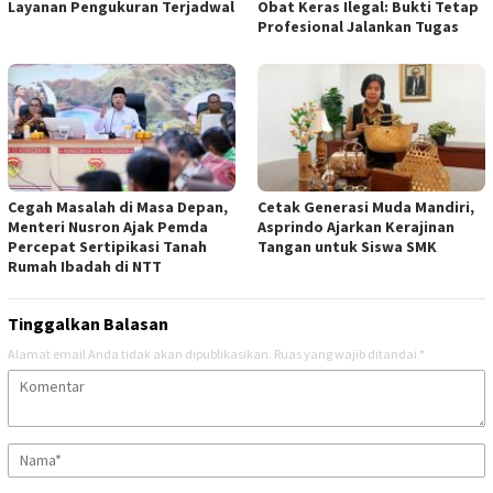
Layanan Pengukuran Terjadwal
Obat Keras Ilegal: Bukti Tetap
Profesional Jalankan Tugas
‎Cegah Masalah di Masa Depan,
Cetak Generasi Muda Mandiri,
Menteri Nusron Ajak Pemda
Asprindo Ajarkan Kerajinan
Percepat Sertipikasi Tanah
Tangan untuk Siswa SMK
Rumah Ibadah di NTT ‎
Tinggalkan Balasan
Alamat email Anda tidak akan dipublikasikan.
Ruas yang wajib ditandai
*