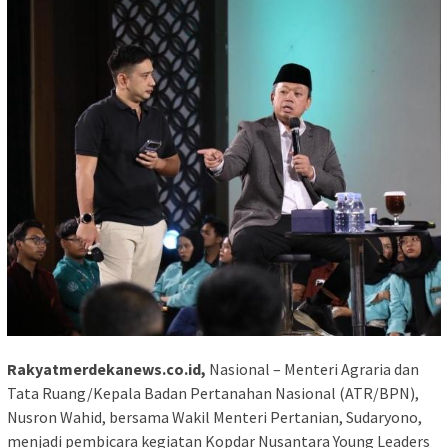
Rakyatmerdekanews.co.id,
Nasional – Menteri Agraria dan
Tata Ruang/Kepala Badan Pertanahan Nasional (ATR/BPN),
Nusron Wahid, bersama Wakil Menteri Pertanian, Sudaryono,
menjadi pembicara kegiatan Kopdar Nusantara Young Leaders