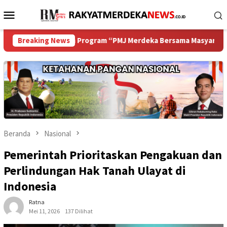
Loncat
Menu
ke
Mobile
konten
an dalam Program “PMJ Merdeka Bersama Masyarakat 2026”
Breaking News
Beranda
Nasional
Pemerintah Prioritaskan Pengakuan dan
Perlindungan Hak Tanah Ulayat di
Indonesia
Ratna
Mei 11, 2026
137 Dilihat