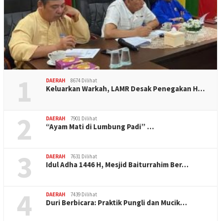
1
DAERAH
8674 Dilihat
Keluarkan Warkah, LAMR Desak Penegakan H…
2
DAERAH
7901 Dilihat
“Ayam Mati di Lumbung Padi” …
3
DAERAH
7631 Dilihat
Idul Adha 1446 H, Mesjid Baiturrahim Ber…
4
DAERAH
7439 Dilihat
Duri Berbicara: Praktik Pungli dan Mucik…