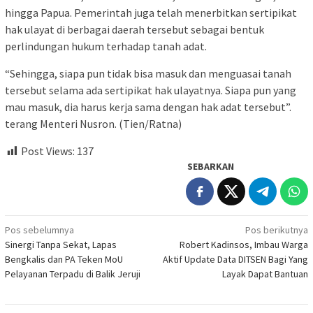
hingga Papua. Pemerintah juga telah menerbitkan sertipikat
hak ulayat di berbagai daerah tersebut sebagai bentuk
perlindungan hukum terhadap tanah adat.
“Sehingga, siapa pun tidak bisa masuk dan menguasai tanah
tersebut selama ada sertipikat hak ulayatnya. Siapa pun yang
mau masuk, dia harus kerja sama dengan hak adat tersebut”.
terang Menteri Nusron. (Tien/Ratna)
Post Views:
137
SEBARKAN
Navigasi
Pos sebelumnya
Pos berikutnya
Sinergi Tanpa Sekat, Lapas
Robert Kadinsos, Imbau Warga
pos
Bengkalis dan PA Teken MoU
Aktif Update Data DITSEN Bagi Yang
Pelayanan Terpadu di Balik Jeruji
Layak Dapat Bantuan