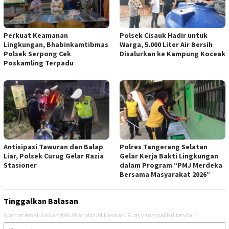
Perkuat Keamanan
Polsek Cisauk Hadir untuk
Lingkungan, Bhabinkamtibmas
Warga, 5.000 Liter Air Bersih
Polsek Serpong Cek
Disalurkan ke Kampung Koceak
Poskamling Terpadu
Antisipasi Tawuran dan Balap
Polres Tangerang Selatan
Liar, Polsek Curug Gelar Razia
Gelar Kerja Bakti Lingkungan
Stasioner
dalam Program “PMJ Merdeka
Bersama Masyarakat 2026”
Tinggalkan Balasan
Alamat email Anda tidak akan dipublikasikan.
Ruas yang wajib ditandai
*