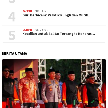
4
DAERAH
7441 Dilihat
Duri Berbicara: Praktik Pungli dan Mucik…
5
DAERAH
7257 Dilihat
Keadilan untuk Balita: Tersangka Kekeras…
BERITA UTAMA