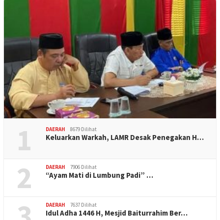
1
DAERAH
8679 Dilihat
Keluarkan Warkah, LAMR Desak Penegakan H…
2
DAERAH
7906 Dilihat
“Ayam Mati di Lumbung Padi” …
3
DAERAH
7637 Dilihat
Idul Adha 1446 H, Mesjid Baiturrahim Ber…