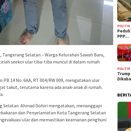
POLITIK
‎Pedul
PPP…
, Tangerang Selatan – Warga Kelurahan Sawah Baru,
elah seekor ular tiba-tiba muncul di dalam rumah
POLITIK
Trump
Dikab
aro PB 14 No. 6AA, RT 004/RW 009, mengatakan ular
at takut, terutama karena ada anak-anak di rumah.
a.
BERIT
ng Selatan Ahmad Dohiri mengatakan, menanggapi
ebakaran dan Penyelamatan Kota Tangerang Selatan
ngevakuasi ular dan memastikan keamanan penghuni