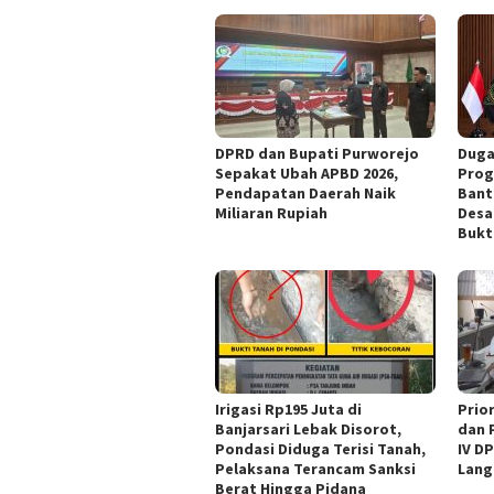
DPRD dan Bupati Purworejo
Duga
Sepakat Ubah APBD 2026,
Prog
Pendapatan Daerah Naik
Bant
Miliaran Rupiah ‎
Desa
Bukt
Irigasi Rp195 Juta di
‎Pri
Banjarsari Lebak Disorot,
dan 
Pondasi Diduga Terisi Tanah,
IV D
Pelaksana Terancam Sanksi
Lang
Berat Hingga Pidana