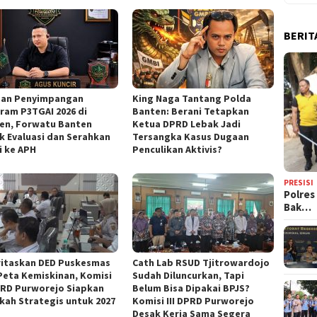
BERIT
an Penyimpangan
‎King Naga Tantang Polda
ram P3TGAI 2026 di
Banten: Berani Tetapkan
en, Forwatu Banten
Ketua DPRD Lebak Jadi
k Evaluasi dan Serahkan
Tersangka Kasus Dugaan
i ke APH
Penculikan Aktivis? ‎
PRESISI
Polres
Bak…
oritaskan DED Puskesmas
‎Cath Lab RSUD Tjitrowardojo
Peta Kemiskinan, Komisi
Sudah Diluncurkan, Tapi
PRD Purworejo Siapkan
Belum Bisa Dipakai BPJS?
kah Strategis untuk 2027 ‎
Komisi III DPRD Purworejo
Desak Kerja Sama Segera