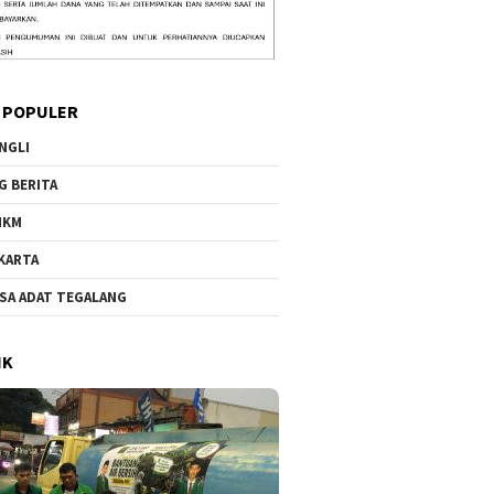
 POPULER
NGLI
G BERITA
MKM
KARTA
SA ADAT TEGALANG
IK