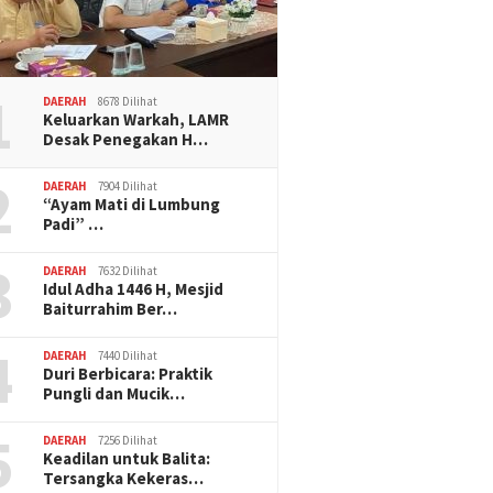
1
DAERAH
8678 Dilihat
Keluarkan Warkah, LAMR
Desak Penegakan H…
2
DAERAH
7904 Dilihat
“Ayam Mati di Lumbung
Padi” …
3
DAERAH
7632 Dilihat
Idul Adha 1446 H, Mesjid
Baiturrahim Ber…
4
DAERAH
7440 Dilihat
Duri Berbicara: Praktik
Pungli dan Mucik…
5
DAERAH
7256 Dilihat
Keadilan untuk Balita:
Tersangka Kekeras…