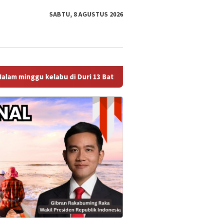
SABTU, 8 AGUSTUS 2026
i Duri 13 Bathin Solapan polsek Mandau sukses bikin 4 pengeda