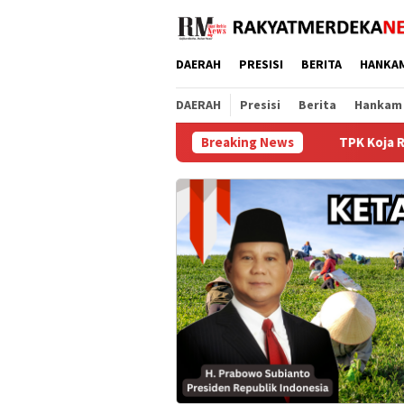
Loncat
ke
konten
DAERAH
PRESISI
BERITA
HANKA
DAERAH
Presisi
Berita
Hankam
Breaking News
TPK Koja Raih Dua Penghargaan