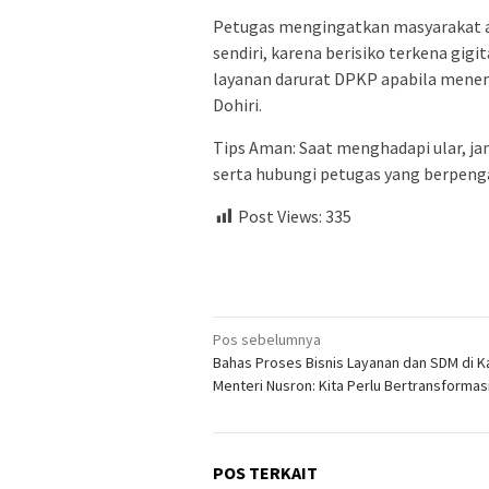
Petugas mengingatkan masyarakat 
sendiri, karena berisiko terkena gig
layanan darurat DPKP apabila menem
Dohiri.
Tips Aman: Saat menghadapi ular, ja
serta hubungi petugas yang berpeng
Post Views:
335
Navigasi
Pos sebelumnya
Bahas Proses Bisnis Layanan dan SDM di Ka
pos
Menteri Nusron: Kita Perlu Bertransformas
POS TERKAIT