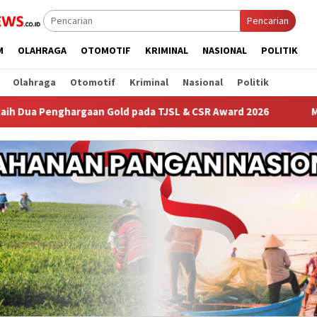
Pencarian
M
OLAHRAGA
OTOMOTIF
KRIMINAL
NASIONAL
POLITIK
Olahraga
Otomotif
Kriminal
Nasional
Politik
 Gold pada TJSL & CSR Award 2026
Malam minggu kelabu d