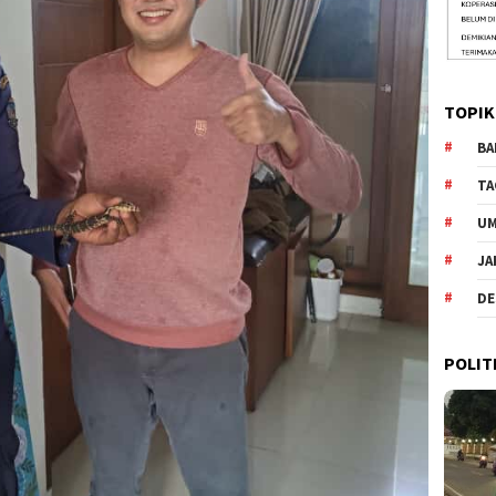
TOPIK
BA
TA
U
JA
DE
POLIT