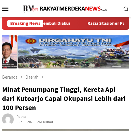
Loncat
Menu
ke
Mobile
konten
R/BPN Kembali Diakui
Breaking News
Razia Stasioner Polsek Curug, Wuju
Beranda
Daerah
Minat Penumpang Tinggi, Kereta Api
dari Kutoarjo Capai Okupansi Lebih dari
100 Persen
Ratna
Juni 1, 2025
261 Dilihat