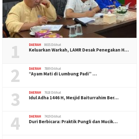
1
DAERAH
8655 Dilihat
Keluarkan Warkah, LAMR Desak Penegakan H…
2
DAERAH
7889 Dilihat
“Ayam Mati di Lumbung Padi” …
3
DAERAH
7618 Dilihat
Idul Adha 1446 H, Mesjid Baiturrahim Ber…
4
DAERAH
7419 Dilihat
Duri Berbicara: Praktik Pungli dan Mucik…