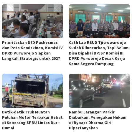
‎Prioritaskan DED Puskesmas
‎Cath Lab RSUD Tjitrowardojo
dan Peta Kemiskinan, Komisi IV
Sudah Diluncurkan, Tapi Belum
DPRD Purworejo Siapkan
Bisa Dipakai BPJS? Komisi III
Langkah Strategis untuk 2027 ‎
DPRD Purworejo Desak Kerja
Sama Segera Rampung
Detik-detik Truk Muatan
Rambu Larangan Parkir
Puluhan Motor Terbakar Hebat
Diabaikan, Penegakan Hukum
di Seberang SPBU Lintas Duri-
di Bypass Dharma Giri
Dumai
Dipertanyakan