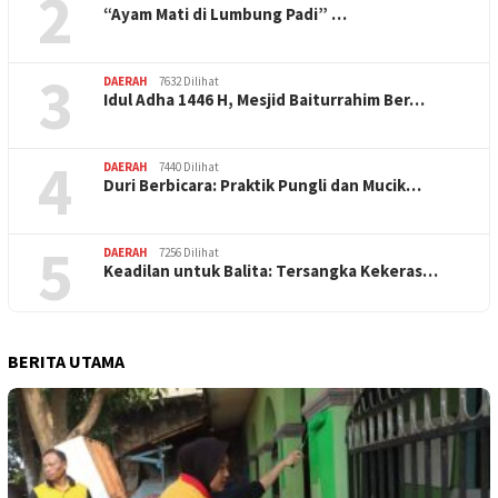
2
“Ayam Mati di Lumbung Padi” …
3
DAERAH
7632 Dilihat
Idul Adha 1446 H, Mesjid Baiturrahim Ber…
4
DAERAH
7440 Dilihat
Duri Berbicara: Praktik Pungli dan Mucik…
5
DAERAH
7256 Dilihat
Keadilan untuk Balita: Tersangka Kekeras…
BERITA UTAMA