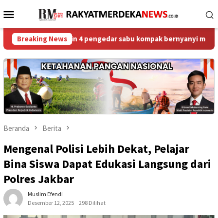
Loncat
Menu
ke
Mobile
konten
es bikin 4 pengedar sabu kompak bernyanyi merdu seret nama dp
Breaking News
Beranda
Berita
Mengenal Polisi Lebih Dekat, Pelajar
Bina Siswa Dapat Edukasi Langsung dari
Polres Jakbar
Muslim Efendi
Desember 12, 2025
298 Dilihat