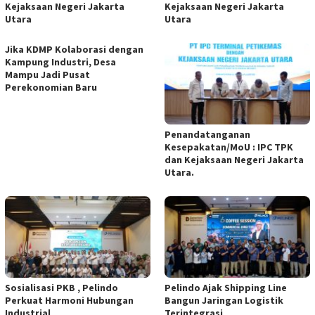
Kejaksaan Negeri Jakarta
Kejaksaan Negeri Jakarta
Utara ‎
Utara ‎
Jika KDMP Kolaborasi dengan
Kampung Industri, Desa
Mampu Jadi Pusat
Perekonomian Baru
‎Penandatanganan
Kesepakatan/MoU : IPC TPK
dan Kejaksaan Negeri Jakarta
Utara.
Sosialisasi PKB , Pelindo
‎Pelindo Ajak Shipping Line
Perkuat Harmoni Hubungan
Bangun Jaringan Logistik
Industrial
Terintegrasi