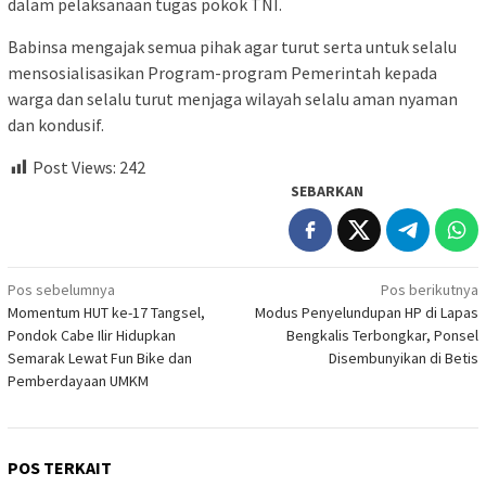
dalam pelaksanaan tugas pokok TNI.
Babinsa mengajak semua pihak agar turut serta untuk selalu
mensosialisasikan Program-program Pemerintah kepada
warga dan selalu turut menjaga wilayah selalu aman nyaman
dan kondusif.
Post Views:
242
SEBARKAN
Navigasi
Pos sebelumnya
Pos berikutnya
Momentum HUT ke-17 Tangsel,
Modus Penyelundupan HP di Lapas
pos
Pondok Cabe Ilir Hidupkan
Bengkalis Terbongkar, Ponsel
Semarak Lewat Fun Bike dan
Disembunyikan di Betis
Pemberdayaan UMKM
POS TERKAIT