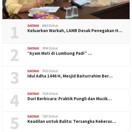
1
DAERAH
8663 Dilihat
Keluarkan Warkah, LAMR Desak Penegakan H…
2
DAERAH
7894 Dilihat
“Ayam Mati di Lumbung Padi” …
3
DAERAH
7625 Dilihat
Idul Adha 1446 H, Mesjid Baiturrahim Ber…
4
DAERAH
7424 Dilihat
Duri Berbicara: Praktik Pungli dan Mucik…
5
DAERAH
7247 Dilihat
Keadilan untuk Balita: Tersangka Kekeras…