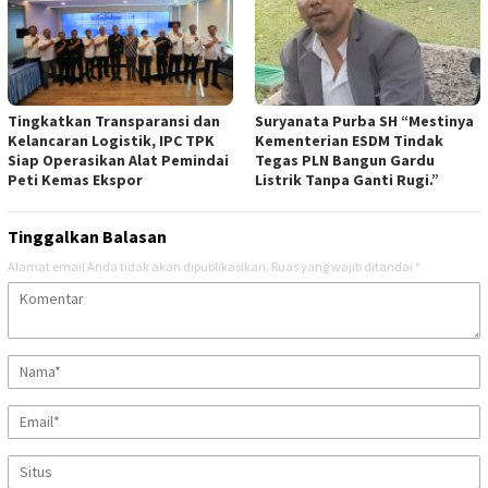
Tingkatkan Transparansi dan
Suryanata Purba SH “Mestinya
Kelancaran Logistik, ‎IPC TPK
Kementerian ESDM Tindak
Siap Operasikan Alat Pemindai
Tegas PLN Bangun Gardu
Peti Kemas Ekspor ‎
Listrik Tanpa Ganti Rugi.”
Tinggalkan Balasan
Alamat email Anda tidak akan dipublikasikan.
Ruas yang wajib ditandai
*