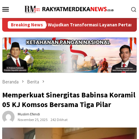
Loncat
Menu
ke
Mobile
konten
Sinergi Wujudkan Transformasi Layanan Pertanahan
Breaking News
Samb
Beranda
Berita
Memperkuat Sinergitas Babinsa Koramil
05 KJ Komsos Bersama Tiga Pilar
Muslim Efendi
November 25, 2025
242 Dilihat