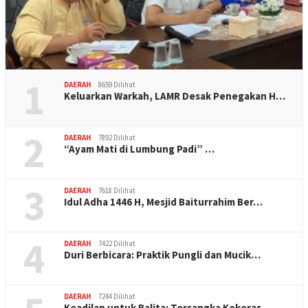
1
DAERAH
8659 Dilihat
Keluarkan Warkah, LAMR Desak Penegakan H…
2
DAERAH
7892 Dilihat
“Ayam Mati di Lumbung Padi” …
3
DAERAH
7618 Dilihat
Idul Adha 1446 H, Mesjid Baiturrahim Ber…
4
DAERAH
7422 Dilihat
Duri Berbicara: Praktik Pungli dan Mucik…
DAERAH
7244 Dilihat
Keadilan untuk Balita: Tersangka Kekeras…