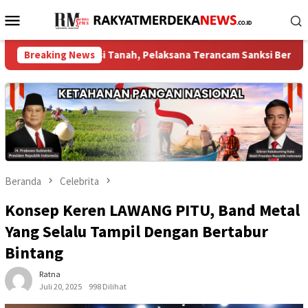
Loncat
Menu
ke
Mobile
konten
 Terisi Tanah, Pelaksana Terancam Sanksi Berat Hingga Pidana
Breaking News
Beranda
Celebrita
Konsep Keren LAWANG PITU, Band Metal
Yang Selalu Tampil Dengan Bertabur
Bintang
Ratna
Juli 20, 2025
998 Dilihat