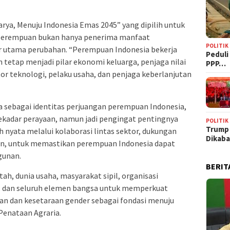
ya, Menuju Indonesia Emas 2045” yang dipilih untuk
 perempuan bukan hanya penerima manfaat
POLITIK
 utama perubahan. “Perempuan Indonesia bekerja
‎Pedul
tetap menjadi pilar ekonomi keluarga, penjaga nilai
PPP…
r teknologi, pelaku usaha, dan penjaga keberlanjutan
sebagai identitas perjuangan perempuan Indonesia,
kadar perayaan, namun jadi pengingat pentingnya
POLITIK
Trump
h nyata melalui kolaborasi lintas sektor, dukungan
Dikab
an, untuk memastikan perempuan Indonesia dapat
gunan.
BERIT
h, dunia usaha, masyarakat sipil, organisasi
, dan seluruh elemen bangsa untuk memperkuat
an dan kesetaraan gender sebagai fondasi menuju
Penataan Agraria.