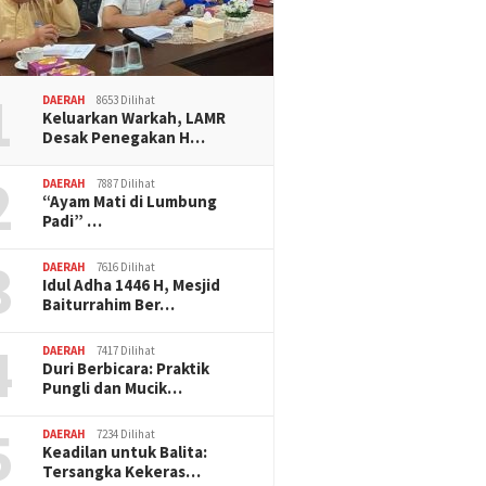
1
DAERAH
8653 Dilihat
Keluarkan Warkah, LAMR
Desak Penegakan H…
2
DAERAH
7887 Dilihat
“Ayam Mati di Lumbung
Padi” …
3
DAERAH
7616 Dilihat
Idul Adha 1446 H, Mesjid
Baiturrahim Ber…
4
DAERAH
7417 Dilihat
Duri Berbicara: Praktik
Pungli dan Mucik…
5
DAERAH
7234 Dilihat
Keadilan untuk Balita:
Tersangka Kekeras…