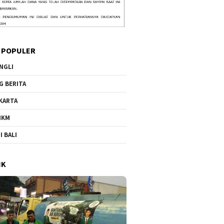
 POPULER
NGLI
G BERITA
KARTA
MKM
I BALI
IK