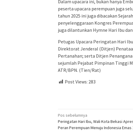
Dalam upacara ini, bukan hanya Emb
peserta upacara perempuan juga sel
tahun 2025 ini juga dibacakan Sejarah
penyelenggaraan Kongres Perempuan 
juga dilantunkan Hymne Hari Ibu dan 
Petugas Upacara Peringatan Hari Ib
Direktorat Jenderal (Ditjen) Penat
Pertanahan; serta Ditjen Penanganan
sejumlah Pejabat Pimpinan Tinggi M
ATR/BPN. (Tien/Rat)
Post Views:
283
Navigasi
Pos sebelumnya
Peringatan Hari Ibu, Wali Kota Bekasi Apres
pos
Peran Perempuan Menuju Indonesia Emas 