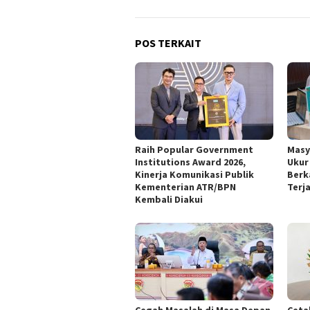
POS TERKAIT
Raih Popular Government
‎Mas
Institutions Award 2026,
Ukur
Kinerja Komunikasi Publik
Berk
Kementerian ATR/BPN
Terj
Kembali Diakui
‎Cegah Masalah di Masa Depan,
Ceta