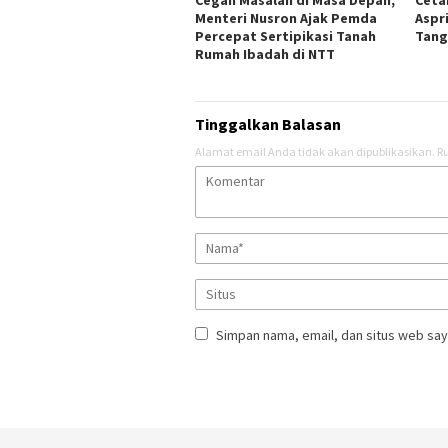
Menteri Nusron Ajak Pemda
Aspr
Percepat Sertipikasi Tanah
Tang
Rumah Ibadah di NTT ‎
Tinggalkan Balasan
Alamat email Anda tidak akan dipublikasikan.
Ru
Simpan nama, email, dan situs web say