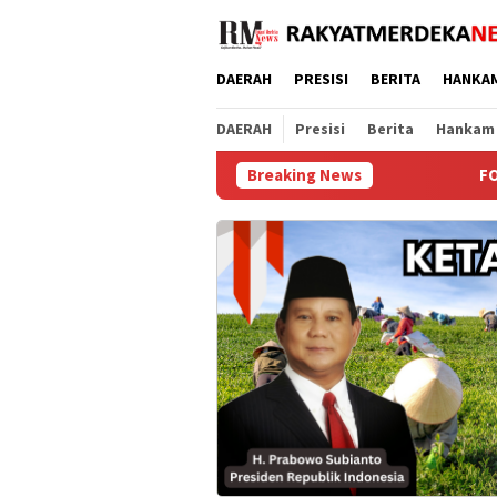
Loncat
ke
konten
DAERAH
PRESISI
BERITA
HANKA
DAERAH
Presisi
Berita
Hankam
Breaking News
FORSIMEMA-RI Soroti S