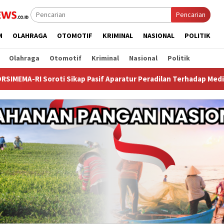
Pencarian
M
OLAHRAGA
OTOMOTIF
KRIMINAL
NASIONAL
POLITIK
Olahraga
Otomotif
Kriminal
Nasional
Politik
ikap Pasif Aparatur Peradilan Terhadap Media: Menutup Diri Han