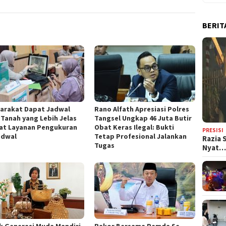
BERIT
yarakat Dapat Jadwal
Rano Alfath Apresiasi Polres
 Tanah yang Lebih Jelas
Tangsel Ungkap 46 Juta Butir
at Layanan Pengukuran
Obat Keras Ilegal: Bukti
PRESISI
adwal
Tetap Profesional Jalankan
Razia 
Tugas
Nyat
k Generasi Muda Mandiri,
‎Rakor Bersama Pemda Se-