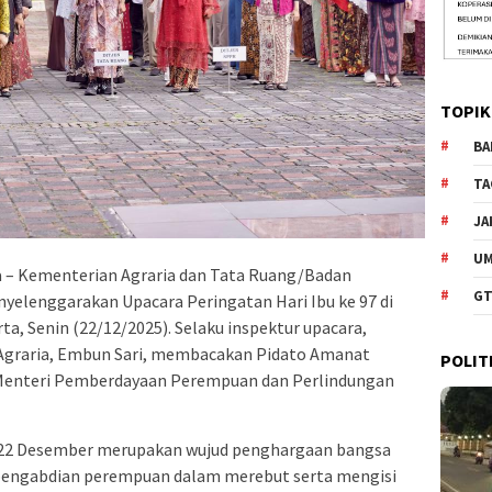
TOPIK
BA
TA
JA
U
 – Kementerian Agraria dan Tata Ruang/Badan
GT
elenggarakan Upacara Peringatan Hari Ibu ke 97 di
, Senin (22/12/2025). Selaku inspektur upacara,
n Agraria, Embun Sari, membacakan Pidato Amanat
POLIT
i Menteri Pemberdayaan Perempuan dan Perlindungan
l 22 Desember merupakan wujud penghargaan bangsa
 pengabdian perempuan dalam merebut serta mengisi