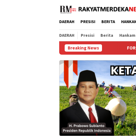
Loncat
ke
konten
DAERAH
PRESISI
BERITA
HANKA
DAERAH
Presisi
Berita
Hankam
Breaking News
FORSIMEMA-RI Soroti Sikap