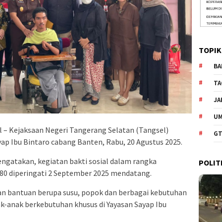
TOPIK
BA
TA
JA
U
 – Kejaksaan Negeri Tangerang Selatan (Tangsel)
GT
yap Ibu Bintaro cabang Banten, Rabu, 20 Agustus 2025.
engatakan, kegiatan bakti sosial dalam rangka
POLIT
80 diperingati 2 September 2025 mendatang.
an bantuan berupa susu, popok dan berbagai kebutuhan
ak-anak berkebutuhan khusus di Yayasan Sayap Ibu