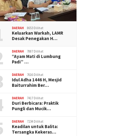
1
DAERAH
8653 Dilihat
Keluarkan Warkah, LAMR
Desak Penegakan H…
2
DAERAH
7887 Dilihat
“Ayam Mati di Lumbung
Padi” …
3
DAERAH
7616 Dilihat
Idul Adha 1446 H, Mesjid
Baiturrahim Ber…
4
DAERAH
7417 Dilihat
Duri Berbicara: Praktik
Pungli dan Mucik…
5
DAERAH
7234 Dilihat
Keadilan untuk Balita:
Tersangka Kekeras…