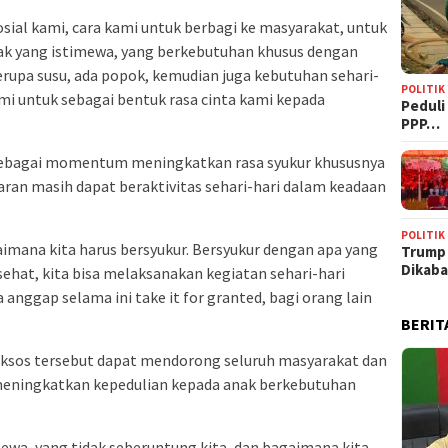
sosial kami, cara kami untuk berbagi ke masyarakat, untuk
nak yang istimewa, yang berkebutuhan khusus dengan
pa susu, ada popok, kemudian juga kebutuhan sehari-
POLITIK
kami untuk sebagai bentuk rasa cinta kami kepada
‎Pedul
PPP…
sebagai momentum meningkatkan rasa syukur khususnya
taran masih dapat beraktivitas sehari-hari dalam keadaan
POLITIK
aimana kita harus bersyukur. Bersyukur dengan apa yang
Trump
Dikab
sehat, kita bisa melaksanakan kegiatan sehari-hari
anggap selama ini take it for granted, bagi orang lain
BERIT
baksos tersebut dapat mendorong seluruh masyarakat dan
 meningkatkan kepedulian kepada anak berkebutuhan
ewa, yang tidak seberuntung kita, dan bagaimana kita