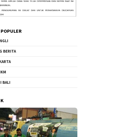
 POPULER
NGLI
G BERITA
KARTA
MKM
I BALI
IK