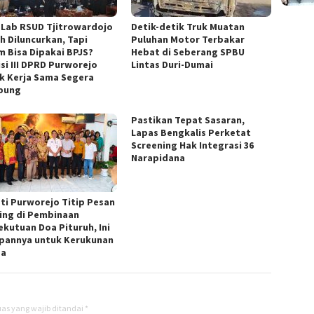
h Lab RSUD Tjitrowardojo
Detik-detik Truk Muatan
h Diluncurkan, Tapi
Puluhan Motor Terbakar
m Bisa Dipakai BPJS?
Hebat di Seberang SPBU
si III DPRD Purworejo
Lintas Duri-Dumai
k Kerja Sama Segera
pung
Pastikan Tepat Sasaran,
Lapas Bengkalis Perketat
Screening Hak Integrasi 36
Narapidana
ti Purworejo Titip Pesan
ing di Pembinaan
ekutuan Doa Pituruh, Ini
pannya untuk Kerukunan
ga
as yang wajib ditandai
*