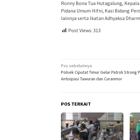
Ronny Bona Tua Hutagalung, Kepala S
Pidana Umum Hifni, Kasi Bidang Per
lainnya serta Ikatan Adhyaksa Dharma
Post Views:
313
Navigasi
Pos sebelumnya
Polsek Ciputat Timur Gelar Patroli Strong 
pos
Antisipasi Tawuran dan Curanmor
POS TERKAIT