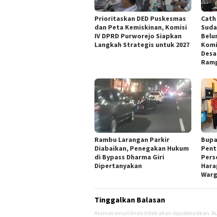
‎Prioritaskan DED Puskesmas
‎Cat
dan Peta Kemiskinan, Komisi
Suda
IV DPRD Purworejo Siapkan
Belu
Langkah Strategis untuk 2027 ‎
Komi
Desa
Ram
Rambu Larangan Parkir
Bupa
Diabaikan, Penegakan Hukum
Pent
di Bypass Dharma Giri
Pers
Dipertanyakan
Hara
War
Tinggalkan Balasan
Alamat email Anda tidak akan dipublikasikan.
Ru