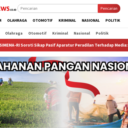
Pencarian
M
OLAHRAGA
OTOMOTIF
KRIMINAL
NASIONAL
POLITIK
Olahraga
Otomotif
Kriminal
Nasional
Politik
 Pasif Aparatur Peradilan Terhadap Media: Menutup Diri Hanya M