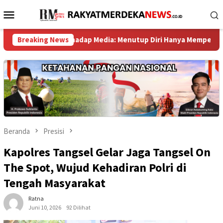
Loncat
Menu
ke
Mobile
konten
lan Terhadap Media: Menutup Diri Hanya Memperburuk Citra Lembag
Breaking News
Beranda
Presisi
Kapolres Tangsel Gelar Jaga Tangsel On
The Spot, Wujud Kehadiran Polri di
Tengah Masyarakat
Ratna
Juni 10, 2026
92 Dilihat