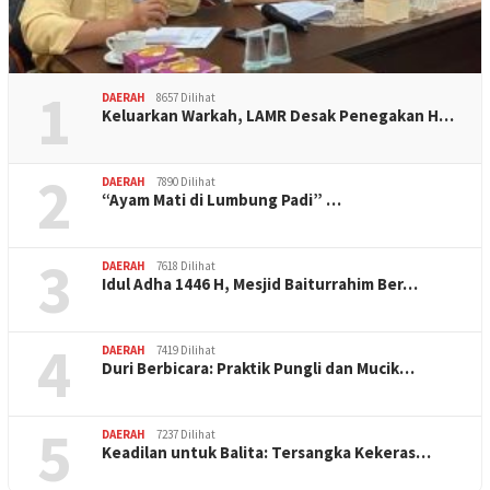
1
DAERAH
8657 Dilihat
Keluarkan Warkah, LAMR Desak Penegakan H…
2
DAERAH
7890 Dilihat
“Ayam Mati di Lumbung Padi” …
3
DAERAH
7618 Dilihat
Idul Adha 1446 H, Mesjid Baiturrahim Ber…
4
DAERAH
7419 Dilihat
Duri Berbicara: Praktik Pungli dan Mucik…
5
DAERAH
7237 Dilihat
Keadilan untuk Balita: Tersangka Kekeras…