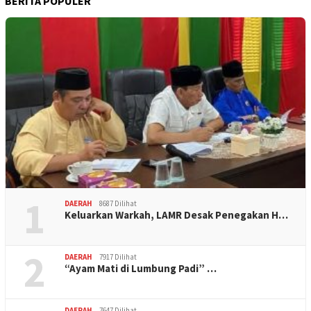
BERITA POPULER
1
DAERAH
8687 Dilihat
Keluarkan Warkah, LAMR Desak Penegakan H…
2
DAERAH
7917 Dilihat
“Ayam Mati di Lumbung Padi” …
DAERAH
7647 Dilihat