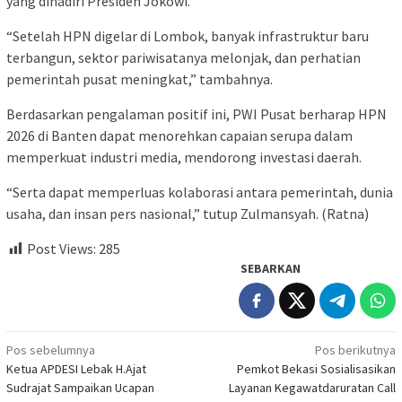
yang dihadiri Presiden Jokowi.
“Setelah HPN digelar di Lombok, banyak infrastruktur baru
terbangun, sektor pariwisatanya melonjak, dan perhatian
pemerintah pusat meningkat,” tambahnya.
Berdasarkan pengalaman positif ini, PWI Pusat berharap HPN
2026 di Banten dapat menorehkan capaian serupa dalam
memperkuat industri media, mendorong investasi daerah.
“Serta dapat memperluas kolaborasi antara pemerintah, dunia
usaha, dan insan pers nasional,” tutup Zulmansyah. (Ratna)
Post Views:
285
SEBARKAN
Navigasi
Pos sebelumnya
Pos berikutnya
Ketua APDESI Lebak H.Ajat
Pemkot Bekasi Sosialisasikan
pos
Sudrajat Sampaikan Ucapan
Layanan Kegawatdaruratan Call