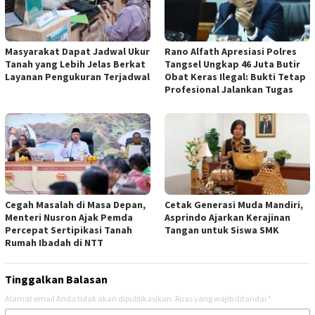
‎Masyarakat Dapat Jadwal Ukur
Rano Alfath Apresiasi Polres
Tanah yang Lebih Jelas Berkat
Tangsel Ungkap 46 Juta Butir
Layanan Pengukuran Terjadwal
Obat Keras Ilegal: Bukti Tetap
Profesional Jalankan Tugas
‎Cegah Masalah di Masa Depan,
Cetak Generasi Muda Mandiri,
Menteri Nusron Ajak Pemda
Asprindo Ajarkan Kerajinan
Percepat Sertipikasi Tanah
Tangan untuk Siswa SMK
Rumah Ibadah di NTT ‎
Tinggalkan Balasan
Alamat email Anda tidak akan dipublikasikan.
Ruas yang wajib ditandai
*