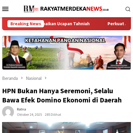
Loncat
Menu
ke
Mobile
konten
layu Sampaikan Ucapan Tahniah
Breaking News
Perkuat Jaga Jakarta+ On 
Beranda
Nasional
HPN Bukan Hanya Seremoni, Selalu
Bawa Efek Domino Ekonomi di Daerah
Ratna
Oktober 24, 2025
285 Dilihat