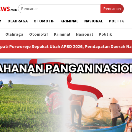
Pencarian
M
OLAHRAGA
OTOMOTIF
KRIMINAL
NASIONAL
POLITIK
Olahraga
Otomotif
Kriminal
Nasional
Politik
kat Ubah APBD 2026, Pendapatan Daerah Naik Miliaran Rupiah ‎