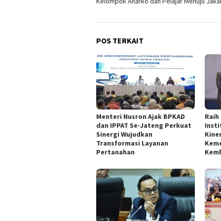
Kelompok Anarko dan Pelajar Menuju Jaka
POS TERKAIT
Menteri Nusron Ajak BPKAD
Raih
dan IPPAT Se-Jateng Perkuat
Inst
Sinergi Wujudkan
Kine
Transformasi Layanan
Keme
Pertanahan
Kemb