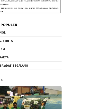
 POPULER
NGLI
G BERITA
MKM
KARTA
SA ADAT TEGALANG
IK