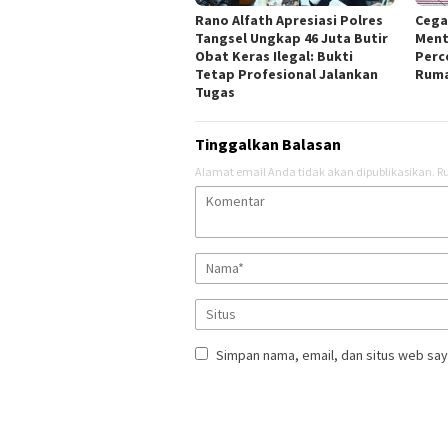
Rano Alfath Apresiasi Polres
‎Ceg
Tangsel Ungkap 46 Juta Butir
Ment
Obat Keras Ilegal: Bukti
Perc
Tetap Profesional Jalankan
Ruma
Tugas
Tinggalkan Balasan
Alamat email Anda tidak akan dipublikasikan.
Ru
Simpan nama, email, dan situs web say