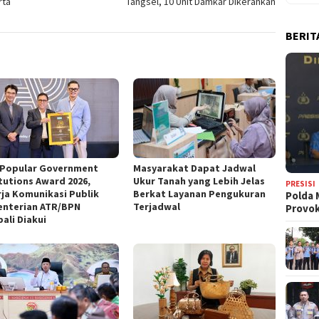
rta
Tangsel, 10 Unit Damkar Dikerahkan
BERIT
 Popular Government
‎Masyarakat Dapat Jadwal
itutions Award 2026,
Ukur Tanah yang Lebih Jelas
PRESISI
rja Komunikasi Publik
Berkat Layanan Pengukuran
Polda 
nterian ATR/BPN
Terjadwal
Provo
ali Diakui