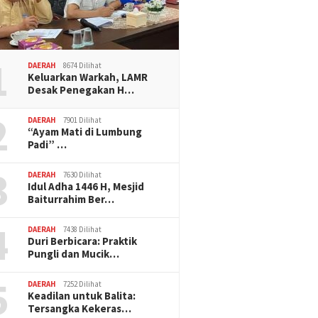
1
DAERAH
8674 Dilihat
Keluarkan Warkah, LAMR
Desak Penegakan H…
2
DAERAH
7901 Dilihat
“Ayam Mati di Lumbung
Padi” …
3
DAERAH
7630 Dilihat
Idul Adha 1446 H, Mesjid
Baiturrahim Ber…
4
DAERAH
7438 Dilihat
Duri Berbicara: Praktik
Pungli dan Mucik…
5
DAERAH
7252 Dilihat
Keadilan untuk Balita:
Tersangka Kekeras…