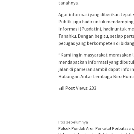
tanahnya.
Agar informasi yang diberikan tepat 
Publik juga hadir untuk mendamping
Informasi (Pusdatin), hadir untuk me
Tanahku. Dengan begitu, setiap per
petugas yang berkompeten di bidang
“Kami ingin masyarakat merasakan l
mendapatkan informasi yang dibutuhka
jalan di pameran sambil dapat infor
Hubungan Antar Lembaga Biro Humas
Post Views:
233
Navigasi
Pos sebelumnya
Polsek Pondok Aren Perketat Perbatasan
pos