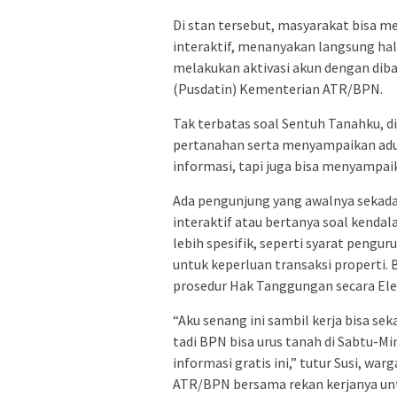
Di stan tersebut, masyarakat bisa me
interaktif, menanyakan langsung hal
melakukan aktivasi akun dengan diba
(Pusdatin) Kementerian ATR/BPN.
Tak terbatas soal Sentuh Tanahku, d
pertanahan serta menyampaikan adu
informasi, tapi juga bisa menyampai
Ada pengunjung yang awalnya sekada
interaktif atau bertanya soal kenda
lebih spesifik, seperti syarat pengur
untuk keperluan transaksi properti. 
prosedur Hak Tanggungan secara Ele
“Aku senang ini sambil kerja bisa seka
tadi BPN bisa urus tanah di Sabtu-Mi
informasi gratis ini,” tutur Susi, w
ATR/BPN bersama rekan kerjanya unt