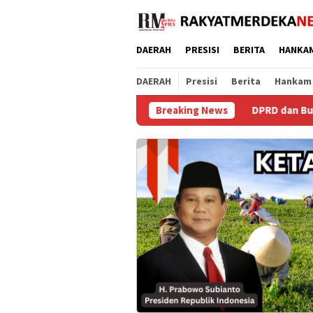
Loncat
ke
konten
DAERAH
PRESISI
BERITA
HANKA
DAERAH
Presisi
Berita
Hankam
Breaking News
DPRD dan Bupati Purworejo Sepa