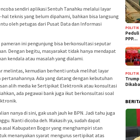
ncoba sendiri aplikasi Sentuh Tanahku melalui layar
-hal teknis yang belum dipahami, bahkan bisa langsung
ntu oleh petugas dari Pusat Data dan Informasi
POLITIK
‎Pedul
PPP…
i pameran ini pengunjung bisa berkonsultasi seputar
an. Dengan begitu, masyarakat tidak hanya mendapat
kan kendala atau masalah yang dialami.
r melintas, kemudian berhenti untuk melihat layar
POLITIK
la pertanahannya. Ada yang datang dengan kebutuhan
Trump
Dikab
usan alih media ke Sertipikat Elektronik atau konsultasi
Bahkan, ada pegawai bank juga ikut berkonsultasi soal
ktronik.
BERIT
lian nanya di sini, gak usah jauh ke BPN. Jadi tahu juga
nggu. Nanti dicoba deh. Makasih ya, sudah dapat
arga asal Kabupaten Bogor yang menghampiri stan
uk menanyakan syarat mengurus sertipikat atas