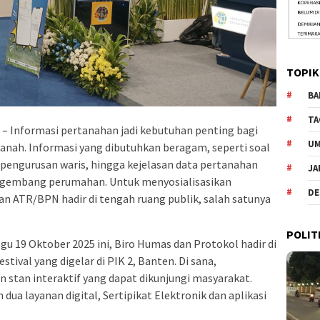
TOPIK
BA
TA
– Informasi pertanahan jadi kebutuhan penting bagi
U
anah. Informasi yang dibutuhkan beragam, seperti soal
 pengurusan waris, hingga kejelasan data pertanahan
JA
ngembang perumahan. Untuk menyosialisasikan
DE
n ATR/BPN hadir di tengah ruang publik, salah satunya
POLIT
gu 19 Oktober 2025 ini, Biro Humas dan Protokol hadir di
stival yang digelar di PIK 2, Banten. Di sana,
tan interaktif yang dapat dikunjungi masyarakat.
h dua layanan digital, Sertipikat Elektronik dan aplikasi