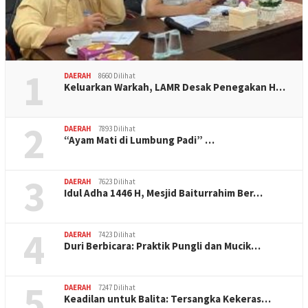
1
DAERAH
8660 Dilihat
Keluarkan Warkah, LAMR Desak Penegakan H…
2
DAERAH
7893 Dilihat
“Ayam Mati di Lumbung Padi” …
3
DAERAH
7623 Dilihat
Idul Adha 1446 H, Mesjid Baiturrahim Ber…
4
DAERAH
7423 Dilihat
Duri Berbicara: Praktik Pungli dan Mucik…
5
DAERAH
7247 Dilihat
Keadilan untuk Balita: Tersangka Kekeras…