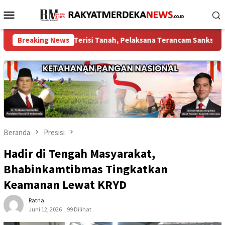
Loncat
Menu
ke
Mobile
konten
 Diduga Terisi Tanah, Pelaksana Terancam Sanksi Berat Hingga Pid
Breaking News
Beranda
Presisi
Hadir di Tengah Masyarakat,
Bhabinkamtibmas Tingkatkan
Keamanan Lewat KRYD
Ratna
Juni 12, 2026
99 Dilihat