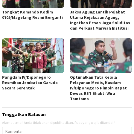
Tongkat Komando Kodim
Jaksa Agung Lantik Pejabat
0705/Magelang Resmi Berganti ‎
Utama Kejaksaan Agung,
‎Ingatkan Pesan Jaga Soliditas
‎dan Perkuat Marwah Institusi ‎
‎Pangdam IV/Diponegoro
Optimalkan Tata Kelola
Resmikan Jembatan Garuda
Pelayanan Medis, Kasdam
Secara Serentak
IV/Diponegoro Pimpin Rapat
Dewas RST Bhakti Wira
Tamtama
Tinggalkan Balasan
Alamat email Anda tidak akan dipublikasikan.
Ruas yang wajib ditandai
*