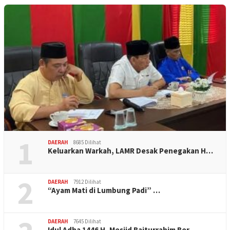
1
DAERAH
8685 Dilihat
Keluarkan Warkah, LAMR Desak Penegakan H…
2
DAERAH
7912 Dilihat
“Ayam Mati di Lumbung Padi” …
DAERAH
7645 Dilihat
Idul Adha 1446 H, Mesjid Baiturrahim Ber…