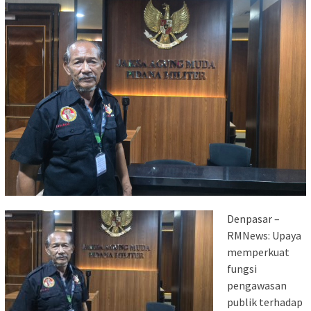
Denpasar –
RMNews: Upaya
memperkuat
fungsi
pengawasan
publik terhadap