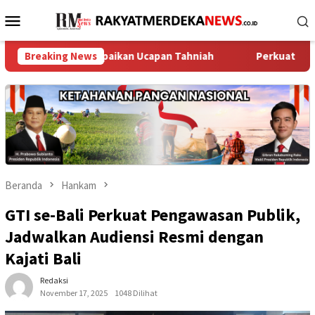
Loncat
Menu
ke
Mobile
konten
layu Sampaikan Ucapan Tahniah
Breaking News
Perkuat Jaga Jakarta+ On
Beranda
Hankam
GTI se-Bali Perkuat Pengawasan Publik,
Jadwalkan Audiensi Resmi dengan
Kajati Bali
Redaksi
November 17, 2025
1048 Dilihat