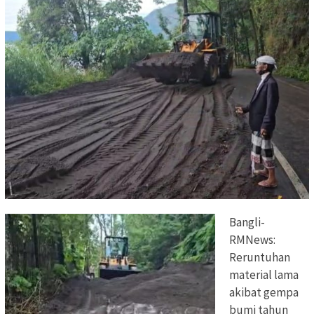
Bangli-
RMNews:
Reruntuhan
material lama
akibat gempa
bumi tahun