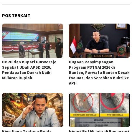
POS TERKAIT
DPRD dan Bupati Purworejo
Dugaan Penyimpangan
Sepakat Ubah APBD 2026,
Program P3TGAI 2026 di
Pendapatan Daerah Naik
Banten, Forwatu Banten Desak
Miliaran Rupiah ‎
Evaluasi dan Serahkan Bukti ke
APH
‎King Naga Tantang Polda
Irigasi Rp195 Juta di Banjarsari