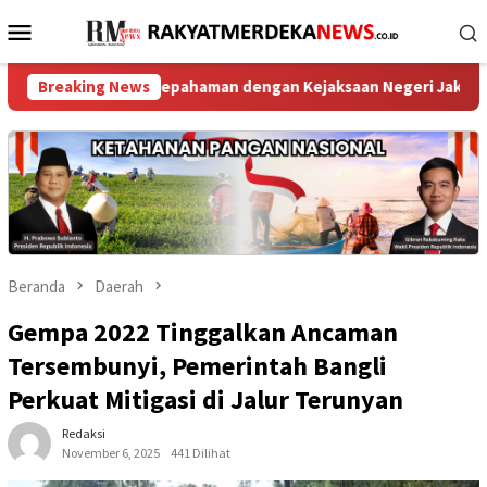
Loncat
Menu
ke
Mobile
konten
 Kesepahaman dengan Kejaksaan Negeri Jakarta Utara ‎
Breaking News
P
Beranda
Daerah
Gempa 2022 Tinggalkan Ancaman
Tersembunyi, Pemerintah Bangli
Perkuat Mitigasi di Jalur Terunyan
Redaksi
November 6, 2025
441 Dilihat