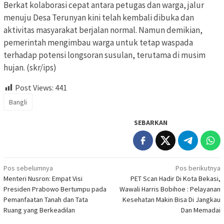
Berkat kolaborasi cepat antara petugas dan warga, jalur
menuju Desa Terunyan kini telah kembali dibuka dan
aktivitas masyarakat berjalan normal. Namun demikian,
pemerintah mengimbau warga untuk tetap waspada
terhadap potensi longsoran susulan, terutama di musim
hujan. (skr/ips)
Post Views:
441
Bangli
SEBARKAN
Navigasi
Pos sebelumnya
Pos berikutnya
Menteri Nusron: Empat Visi
PET Scan Hadir Di Kota Bekasi,
pos
Presiden Prabowo Bertumpu pada
Wawali Harris Bobihoe : Pelayanan
Pemanfaatan Tanah dan Tata
Kesehatan Makin Bisa Di Jangkau
Ruang yang Berkeadilan
Dan Memadai