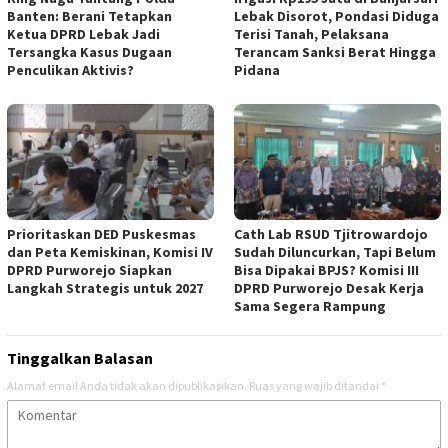
Banten: Berani Tetapkan
Lebak Disorot, Pondasi Diduga
Ketua DPRD Lebak Jadi
Terisi Tanah, Pelaksana
Tersangka Kasus Dugaan
Terancam Sanksi Berat Hingga
Penculikan Aktivis? ‎
Pidana
‎Prioritaskan DED Puskesmas
‎Cath Lab RSUD Tjitrowardojo
dan Peta Kemiskinan, Komisi IV
Sudah Diluncurkan, Tapi Belum
DPRD Purworejo Siapkan
Bisa Dipakai BPJS? Komisi III
Langkah Strategis untuk 2027 ‎
DPRD Purworejo Desak Kerja
Sama Segera Rampung
Tinggalkan Balasan
Alamat email Anda tidak akan dipublikasikan.
Ruas yang wajib ditandai
*