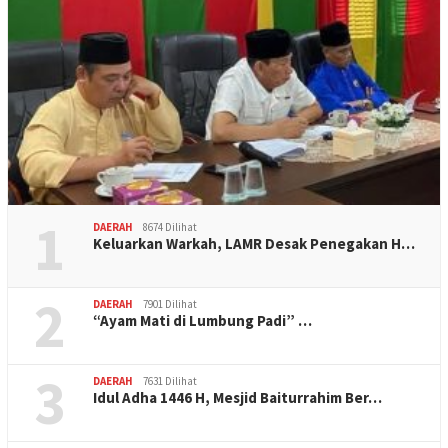
1
DAERAH
8674 Dilihat
Keluarkan Warkah, LAMR Desak Penegakan H…
2
DAERAH
7901 Dilihat
“Ayam Mati di Lumbung Padi” …
3
DAERAH
7631 Dilihat
Idul Adha 1446 H, Mesjid Baiturrahim Ber…