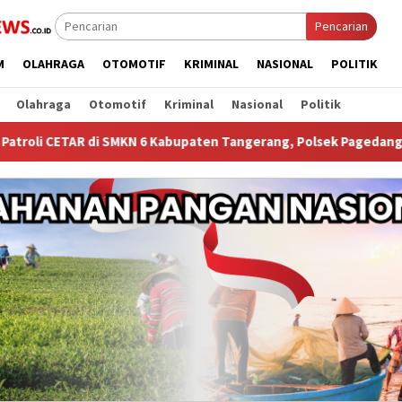
Pencarian
M
OLAHRAGA
OTOMOTIF
KRIMINAL
NASIONAL
POLITIK
Olahraga
Otomotif
Kriminal
Nasional
Politik
MKN 6 Kabupaten Tangerang, Polsek Pagedangan Perkuat Pencega