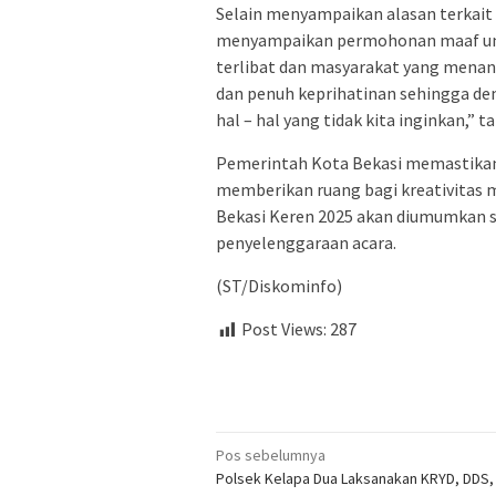
Selain menyampaikan alasan terkait 
menyampaikan permohonan maaf unt
terlibat dan masyarakat yang menan
dan penuh keprihatinan sehingga d
hal – hal yang tidak kita inginkan,” 
Pemerintah Kota Bekasi memastikan
memberikan ruang bagi kreativitas 
Bekasi Keren 2025 akan diumumkan s
penyelenggaraan acara.
(ST/Diskominfo)
Post Views:
287
Navigasi
Pos sebelumnya
Polsek Kelapa Dua Laksanakan KRYD, DDS,
pos