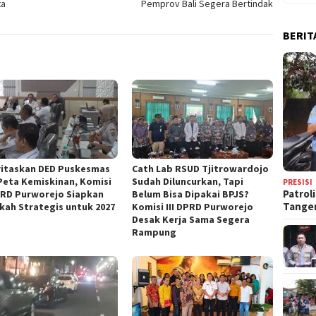
ta
Pemprov Bali Segera Bertindak
BERIT
oritaskan DED Puskesmas
‎Cath Lab RSUD Tjitrowardojo
Peta Kemiskinan, Komisi
Sudah Diluncurkan, Tapi
PRESISI
Patrol
PRD Purworejo Siapkan
Belum Bisa Dipakai BPJS?
Tange
kah Strategis untuk 2027 ‎
Komisi III DPRD Purworejo
Desak Kerja Sama Segera
Rampung