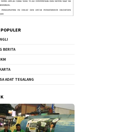
 POPULER
NGLI
G BERITA
MKM
KARTA
SA ADAT TEGALANG
IK