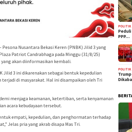
POLITIK
‎Pedul
PPP…
– Pesona Nusantara Bekasi Keren (PNBK) Jilid 3 yang
Plaza Patriot Candrabhaga pada Minggu (31/8/25)
yang akan diinformasikan kembali.
POLITIK
Jilid 3 ini dikarenakan sebagai bentuk kepedulian
Trump
Dikab
 terjadi di masyarakat. Hal ini disampaikan oleh Tri
BERIT
an demi menjaga keamanan, ketertiban, serta kenyamanan
an acara kebudayaan tersebut.
bentuk empati, kepedulian, dan penghormatan terhadap
at,” Jelas pria yang akrab disapa Mas Tri.