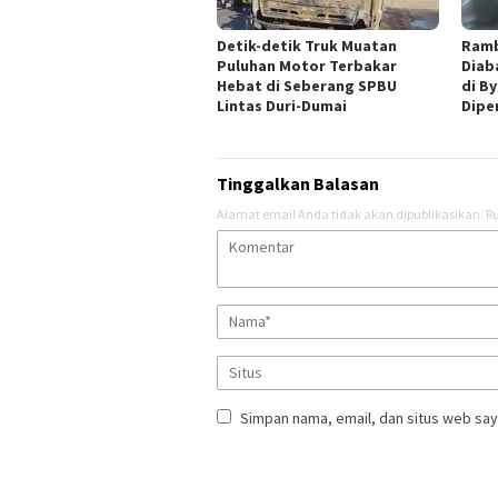
Detik-detik Truk Muatan
Ramb
Puluhan Motor Terbakar
Diab
Hebat di Seberang SPBU
di B
Lintas Duri-Dumai
Dipe
Tinggalkan Balasan
Alamat email Anda tidak akan dipublikasikan.
Ru
Simpan nama, email, dan situs web say