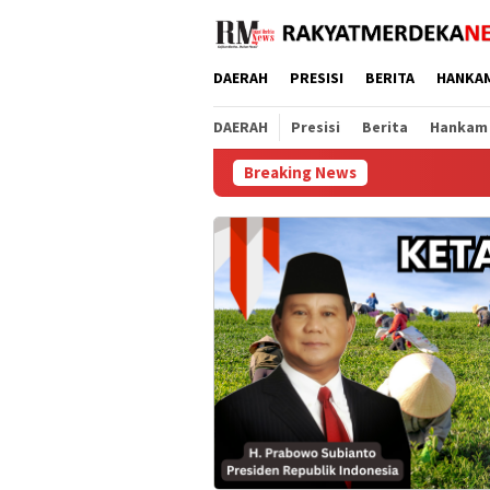
Loncat
ke
konten
DAERAH
PRESISI
BERITA
HANKA
DAERAH
Presisi
Berita
Hankam
Breaking News
Patroli CETAR di S