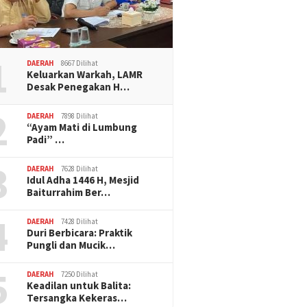
1
DAERAH
8667 Dilihat
Keluarkan Warkah, LAMR
Desak Penegakan H…
2
DAERAH
7898 Dilihat
“Ayam Mati di Lumbung
Padi” …
3
DAERAH
7628 Dilihat
Idul Adha 1446 H, Mesjid
Baiturrahim Ber…
4
DAERAH
7428 Dilihat
Duri Berbicara: Praktik
Pungli dan Mucik…
5
DAERAH
7250 Dilihat
Keadilan untuk Balita:
Tersangka Kekeras…