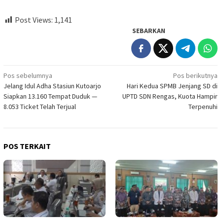
Post Views:
1,141
SEBARKAN
Navigasi
Pos sebelumnya
Pos berikutnya
Jelang Idul Adha Stasiun Kutoarjo
Hari Kedua SPMB Jenjang SD di
pos
Siapkan 13.160 Tempat Duduk —
UPTD SDN Rengas, Kuota Hampir
8.053 Ticket Telah Terjual
Terpenuhi
POS TERKAIT