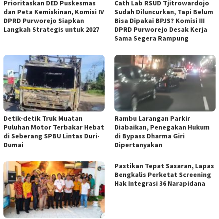
‎Prioritaskan DED Puskesmas
‎Cath Lab RSUD Tjitrowardojo
dan Peta Kemiskinan, Komisi IV
Sudah Diluncurkan, Tapi Belum
DPRD Purworejo Siapkan
Bisa Dipakai BPJS? Komisi III
Langkah Strategis untuk 2027 ‎
DPRD Purworejo Desak Kerja
Sama Segera Rampung
Detik-detik Truk Muatan
Rambu Larangan Parkir
Puluhan Motor Terbakar Hebat
Diabaikan, Penegakan Hukum
di Seberang SPBU Lintas Duri-
di Bypass Dharma Giri
Dumai
Dipertanyakan
Pastikan Tepat Sasaran, Lapas
Bengkalis Perketat Screening
Hak Integrasi 36 Narapidana