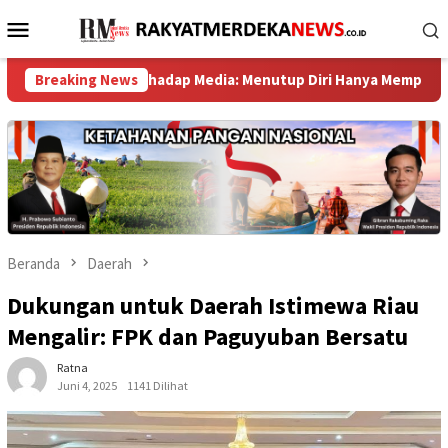
Loncat
Menu
ke
Mobile
konten
radilan Terhadap Media: Menutup Diri Hanya Memperburuk Citra L
Breaking News
Beranda
Daerah
Dukungan untuk Daerah Istimewa Riau
Mengalir: FPK dan Paguyuban Bersatu
Ratna
Juni 4, 2025
1141 Dilihat