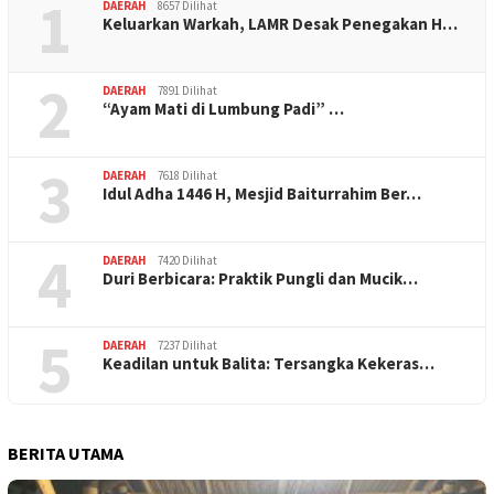
1
DAERAH
8657 Dilihat
Keluarkan Warkah, LAMR Desak Penegakan H…
2
DAERAH
7891 Dilihat
“Ayam Mati di Lumbung Padi” …
3
DAERAH
7618 Dilihat
Idul Adha 1446 H, Mesjid Baiturrahim Ber…
4
DAERAH
7420 Dilihat
Duri Berbicara: Praktik Pungli dan Mucik…
5
DAERAH
7237 Dilihat
Keadilan untuk Balita: Tersangka Kekeras…
BERITA UTAMA