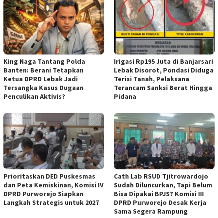
‎King Naga Tantang Polda
Irigasi Rp195 Juta di Banjarsari
Banten: Berani Tetapkan
Lebak Disorot, Pondasi Diduga
Ketua DPRD Lebak Jadi
Terisi Tanah, Pelaksana
Tersangka Kasus Dugaan
Terancam Sanksi Berat Hingga
Penculikan Aktivis? ‎
Pidana
‎Prioritaskan DED Puskesmas
‎Cath Lab RSUD Tjitrowardojo
dan Peta Kemiskinan, Komisi IV
Sudah Diluncurkan, Tapi Belum
DPRD Purworejo Siapkan
Bisa Dipakai BPJS? Komisi III
Langkah Strategis untuk 2027 ‎
DPRD Purworejo Desak Kerja
Sama Segera Rampung