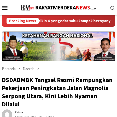
Loncat
Menu
ke
Mobile
konten
ukses bikin 4 pengedar sabu kompak bernyanyi merdu seret nama 
Breaking News
Beranda
Daerah
DSDABMBK Tangsel Resmi Rampungkan
Pekerjaan Peningkatan Jalan Magnolia
Serpong Utara, Kini Lebih Nyaman
Dilalui
Ratna
Agustus 27, 2025
246 Dilihat