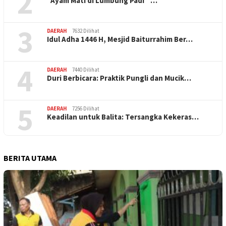
2
“Ayam Mati di Lumbung Padi” …
3
DAERAH
7632 Dilihat
Idul Adha 1446 H, Mesjid Baiturrahim Ber…
4
DAERAH
7440 Dilihat
Duri Berbicara: Praktik Pungli dan Mucik…
5
DAERAH
7256 Dilihat
Keadilan untuk Balita: Tersangka Kekeras…
BERITA UTAMA