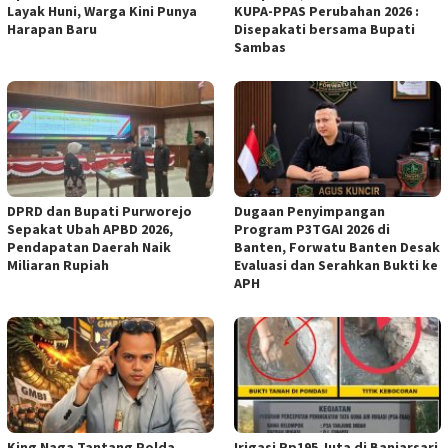
Layak Huni, Warga Kini Punya
KUPA-PPAS Perubahan 2026 :
Harapan Baru ‎
Disepakati bersama Bupati
Sambas
DPRD dan Bupati Purworejo
Dugaan Penyimpangan
Sepakat Ubah APBD 2026,
Program P3TGAI 2026 di
Pendapatan Daerah Naik
Banten, Forwatu Banten Desak
Miliaran Rupiah ‎
Evaluasi dan Serahkan Bukti ke
APH
‎King Naga Tantang Polda
Irigasi Rp195 Juta di Banjarsari