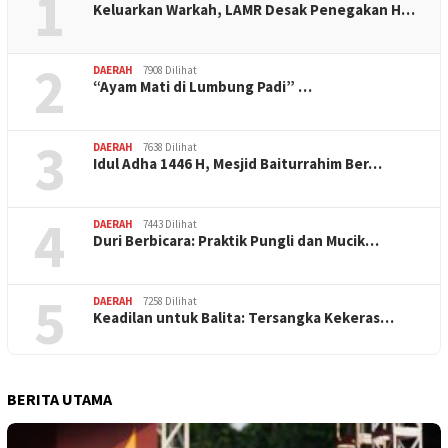
1
Keluarkan Warkah, LAMR Desak Penegakan H…
2
DAERAH
7908 Dilihat
“Ayam Mati di Lumbung Padi” …
3
DAERAH
7638 Dilihat
Idul Adha 1446 H, Mesjid Baiturrahim Ber…
4
DAERAH
7443 Dilihat
Duri Berbicara: Praktik Pungli dan Mucik…
5
DAERAH
7258 Dilihat
Keadilan untuk Balita: Tersangka Kekeras…
BERITA UTAMA