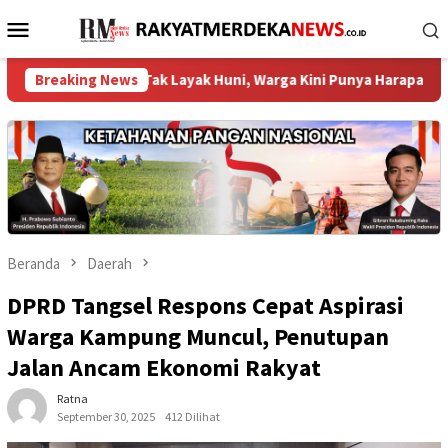
Loncat
Menu
ke
Mobile
konten
umah Tak Layak Huni, Warga Kini Punya Harapan Baru ‎
Breaking News
DP
Beranda
Daerah
DPRD Tangsel Respons Cepat Aspirasi
Warga Kampung Muncul, Penutupan
Jalan Ancam Ekonomi Rakyat
Ratna
September 30, 2025
412 Dilihat