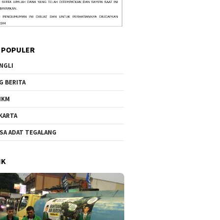
 POPULER
NGLI
G BERITA
MKM
KARTA
SA ADAT TEGALANG
IK