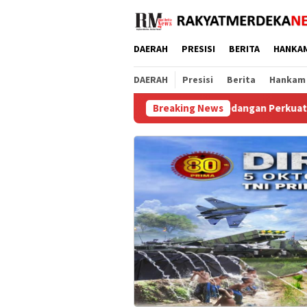
Loncat
ke
konten
DAERAH
PRESISI
BERITA
HANKA
DAERAH
Presisi
Berita
Hankam
paten Tangerang, Polsek Pagedangan Perkuat Pencegahan Tawura
Breaking News