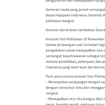
pengalaman dan mewujudkan harapan
Generasi muda yang penuh semangat 
depan kejayaan Indonesia. Selamat Ha
pahlawan bangsa.
Amanat dan Arahan tambahan Danram
Amanat Hari Pahlawan 10 November 
bahwa perjuangan saat ini bukan lag
pengabdian untuk mewujudkan cita-c
semangat kepahlawanan sebagai tela
melalui pendidikan, pekerjaan, da
Indonesia yang lebih kuat dan berma
Poin-poin utama amanat Hari Pahlawa
– Melanjutkan perjuangan dengan car
dengan menuntut ilmu dan menggu
senjata.
– Mewujudkan cita-cita bangsa: Aksi
keras, berpikir jernih, melayani tulu