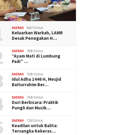
1
DAERAH
8667 Dilihat
Keluarkan Warkah, LAMR
Desak Penegakan H…
2
DAERAH
7898 Dilihat
“Ayam Mati di Lumbung
Padi” …
3
DAERAH
7628 Dilihat
Idul Adha 1446 H, Mesjid
Baiturrahim Ber…
4
DAERAH
7428 Dilihat
Duri Berbicara: Praktik
Pungli dan Mucik…
5
DAERAH
7250 Dilihat
Keadilan untuk Balita:
Tersangka Kekeras…