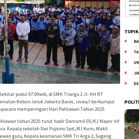
TOPIK
BA
TA
U
JA
DE
ekitar pukul 07.00wib, di SMK Triarga 2 Jl. HH RT
amatan Kebon Jeruk Jakarta Barat, siswa/i berkumpul
POLIT
 upacara memperingati Hari Pahlawan Tahun 2025
hlawan tahun 2025 turut hadir Danramil 05/KJ Mayor inf
ra. Kepala sekolah Dwi Pujiono Spd.,M.I.Kom, Wakil
Dewan guru, Kepala keamanan SMK Tri Arga 2, Sugeng