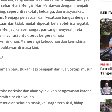
sehari-hari: Mengisi Hari Pahlawan dengan menjadi
g, seperti di sekolah, keluarga, dan masyarakat.
BERIT
an: Menjaga persatuan dan kesatuan bangsa dengan
saan dan tidak mudah dipecah belah oleh isu negatif.
: Menjadikan semangat pantang menyerah, rela
i inspirasi untuk terus bergerak maju.
kemiskinan: Memerangi kebodohan dan kemiskinan
 pahlawan di masa kini.
KJ
PRESISI
Patrol
man baru. Bukan lagi penjajah dari luar, tetapi musuh
Tange
coba narkoba dan akan sy lakukan pengawasan karena
ih cita cita kalian.
kemudian sekolah rusak, keluarga terpukul, hidup