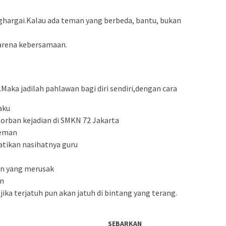
ghargai.Kalau ada teman yang berbeda, bantu, bukan
karena kebersamaan.
.Maka jadilah pahlawan bagi diri sendiri,dengan cara
laku
orban kejadian di SMKN 72 Jakarta
Teman
atikan nasihatnya guru
an yang merusak
an
n jika terjatuh pun akan jatuh di bintang yang terang.
SEBARKAN