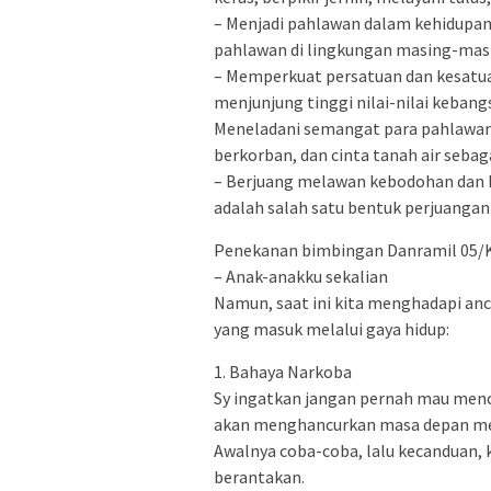
– Menjadi pahlawan dalam kehidupan 
pahlawan di lingkungan masing-masin
– Memperkuat persatuan dan kesatu
menjunjung tinggi nilai-nilai kebang
Meneladani semangat para pahlawan
berkorban, dan cinta tanah air sebaga
– Berjuang melawan kebodohan dan 
adalah salah satu bentuk perjuangan
Penekanan bimbingan Danramil 05/
– Anak-anakku sekalian
Namun, saat ini kita menghadapi anca
yang masuk melalui gaya hidup:
1. Bahaya Narkoba
Sy ingatkan jangan pernah mau men
akan menghancurkan masa depan mera
Awalnya coba-coba, lalu kecanduan, 
berantakan.