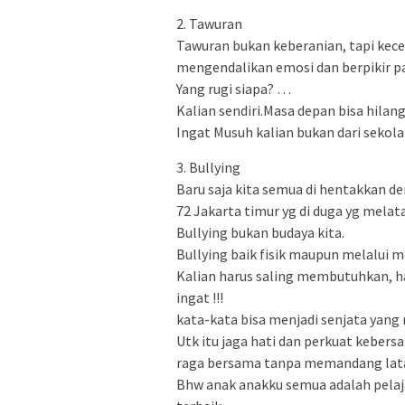
2. Tawuran
Tawuran bukan keberanian, tapi kec
mengendalikan emosi dan berpikir p
Yang rugi siapa? …
Kalian sendiri.Masa depan bisa hilan
Ingat Musuh kalian bukan dari sekola
3. Bullying
Baru saja kita semua di hentakkan de
72 Jakarta timur yg di duga yg melat
Bullying bukan budaya kita.
Bullying baik fisik maupun melalui me
Kalian harus saling membutuhkan, h
ingat !!!
kata-kata bisa menjadi senjata yang 
Utk itu jaga hati dan perkuat keber
raga bersama tanpa memandang latar
Bhw anak anakku semua adalah pelaj