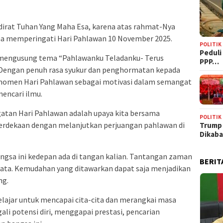
hadirat Tuhan Yang Maha Esa, karena atas rahmat-Nya
ama memperingati Hari Pahlawan 10 November 2025.
POLITIK
‎Pedul
i mengusung tema “Pahlawanku Teladanku- Terus
PPP…
 Dengan penuh rasa syukur dan penghormatan kepada
momen Hari Pahlawan sebagai motivasi dalam semangat
mencari ilmu.
atan Hari Pahlawan adalah upaya kita bersama
POLITIK
dekaan dengan melanjutkan perjuangan pahlawan di
Trump
Dikab
ngsa ini kedepan ada di tangan kalian. Tantangan zaman
BERIT
ata. Kemudahan yang ditawarkan dapat saja menjadikan
ng.
belajar untuk mencapai cita-cita dan merangkai masa
i potensi diri, menggapai prestasi, pencarian