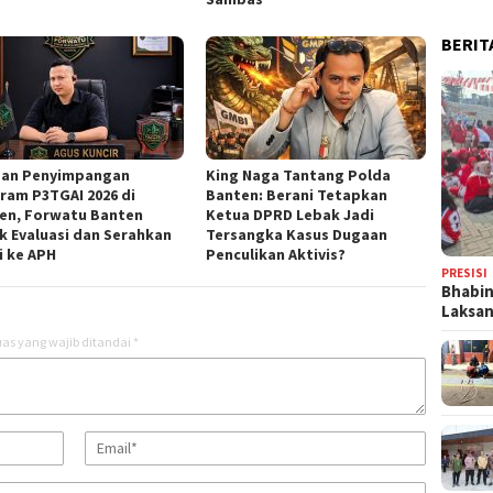
BERIT
an Penyimpangan
‎King Naga Tantang Polda
ram P3TGAI 2026 di
Banten: Berani Tetapkan
en, Forwatu Banten
Ketua DPRD Lebak Jadi
k Evaluasi dan Serahkan
Tersangka Kasus Dugaan
i ke APH
Penculikan Aktivis? ‎
PRESISI
Bhabi
Laksa
as yang wajib ditandai
*