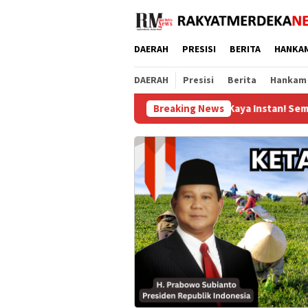
Loncat
ke
konten
DAERAH
PRESISI
BERITA
HANKA
DAERAH
Presisi
Berita
Hankam
Gagal Kaya Instan! Sembunyikan 21 Pake
Breaking News