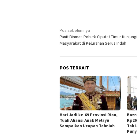
Navigasi
Pos sebelumnya
Panit Binmas Polsek Ciputat Timur Kunjung
pos
Masyarakat di Kelurahan Serua Indah
POS TERKAIT
Hari Jadi ke-69 Provinsi Riau,
Bazn
Tuah Aliansi Anak Melayu
Rp26
Sampaikan Ucapan Tahniah
Tak 
Puny