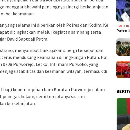
uga menggarisbawahi pentingnya sinergi berkelanjutan
lam hal keamanan.
 yang selama ini diberikan oleh Polres dan Kodim. Ke
POLITIK
Patrol
 dapat ditingkatkan melalui kegiatan sambang serta
ar David Saptoaji Putra.
stiano, menyambut baik ajakan sinergi tersebut dan
terus mendukung keamanan di lingkungan Rutan. Hal
m 0708 Purworejo, Letkol Inf Imam Purwoko, yang
njaga stabilitas dan keamanan wilayah, termasuk di
tif bagi kepemimpinan baru Karutan Purworejo dalam
BERIT
t penegak hukum, demi terciptanya sistem
dan berkelanjutan.