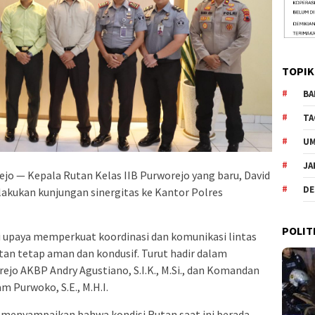
TOPIK
BA
TA
U
JA
jo — Kepala Rutan Kelas IIB Purworejo yang baru, David
DE
melakukan kunjungan sinergitas ke Kantor Polres
POLIT
i upaya memperkuat koordinasi dan komunikasi lintas
tan tetap aman dan kondusif. Turut hadir dalam
jo AKBP Andry Agustiano, S.I.K., M.Si., dan Komandan
 Purwoko, S.E., M.H.I.
menyampaikan bahwa kondisi Rutan saat ini berada