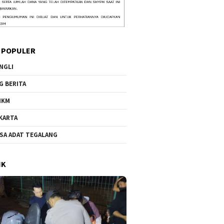
 POPULER
NGLI
G BERITA
MKM
KARTA
SA ADAT TEGALANG
IK