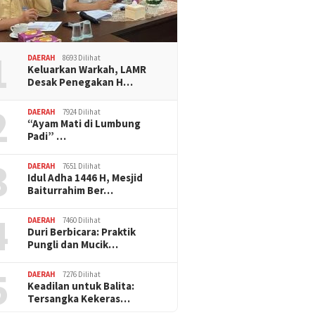
1
DAERAH
8693 Dilihat
Keluarkan Warkah, LAMR
Desak Penegakan H…
2
DAERAH
7924 Dilihat
“Ayam Mati di Lumbung
Padi” …
3
DAERAH
7651 Dilihat
Idul Adha 1446 H, Mesjid
Baiturrahim Ber…
4
DAERAH
7460 Dilihat
Duri Berbicara: Praktik
Pungli dan Mucik…
5
DAERAH
7276 Dilihat
Keadilan untuk Balita:
Tersangka Kekeras…