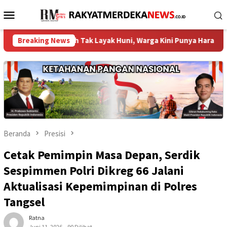
Loncat
Menu
ke
Mobile
konten
 Rumah Tak Layak Huni, Warga Kini Punya Harapan Baru ‎
Breaking News
Beranda
Presisi
Cetak Pemimpin Masa Depan, Serdik
Sespimmen Polri Dikreg 66 Jalani
Aktualisasi Kepemimpinan di Polres
Tangsel
Ratna
Juni 11, 2026
90 Dilihat