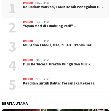
1
DAERAH
8682 Dilihat
Keluarkan Warkah, LAMR Desak Penegakan H…
2
DAERAH
7908 Dilihat
“Ayam Mati di Lumbung Padi” …
3
DAERAH
7638 Dilihat
Idul Adha 1446 H, Mesjid Baiturrahim Ber…
4
DAERAH
7443 Dilihat
Duri Berbicara: Praktik Pungli dan Mucik…
5
DAERAH
7258 Dilihat
Keadilan untuk Balita: Tersangka Kekeras…
BERITA UTAMA