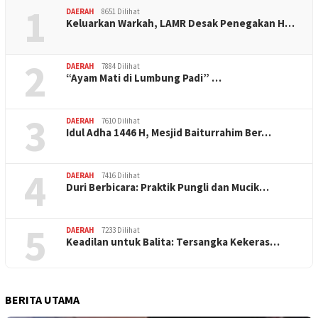
1
DAERAH
8651 Dilihat
Keluarkan Warkah, LAMR Desak Penegakan H…
2
DAERAH
7884 Dilihat
“Ayam Mati di Lumbung Padi” …
3
DAERAH
7610 Dilihat
Idul Adha 1446 H, Mesjid Baiturrahim Ber…
4
DAERAH
7416 Dilihat
Duri Berbicara: Praktik Pungli dan Mucik…
5
DAERAH
7233 Dilihat
Keadilan untuk Balita: Tersangka Kekeras…
BERITA UTAMA