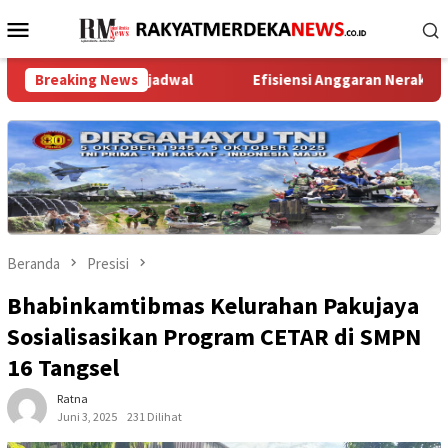
Loncat
Menu
ke
Mobile
konten
ran Terjadwal
Breaking News
Efisiensi Anggaran Neraka: Setan Resmi D
Beranda
Presisi
Bhabinkamtibmas Kelurahan Pakujaya
Sosialisasikan Program CETAR di SMPN
16 Tangsel
Ratna
Juni 3, 2025
231 Dilihat