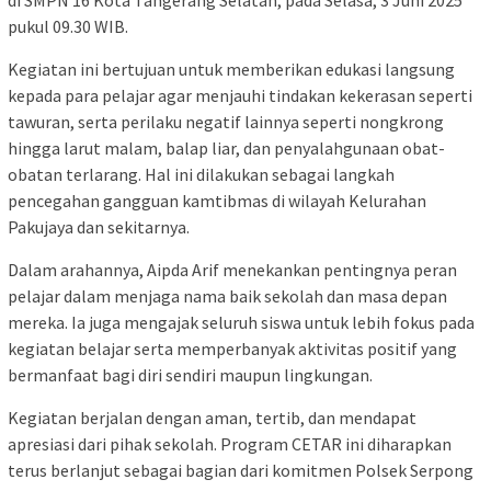
di SMPN 16 Kota Tangerang Selatan, pada Selasa, 3 Juni 2025
pukul 09.30 WIB.
Kegiatan ini bertujuan untuk memberikan edukasi langsung
kepada para pelajar agar menjauhi tindakan kekerasan seperti
tawuran, serta perilaku negatif lainnya seperti nongkrong
hingga larut malam, balap liar, dan penyalahgunaan obat-
obatan terlarang. Hal ini dilakukan sebagai langkah
pencegahan gangguan kamtibmas di wilayah Kelurahan
Pakujaya dan sekitarnya.
Dalam arahannya, Aipda Arif menekankan pentingnya peran
pelajar dalam menjaga nama baik sekolah dan masa depan
mereka. Ia juga mengajak seluruh siswa untuk lebih fokus pada
kegiatan belajar serta memperbanyak aktivitas positif yang
bermanfaat bagi diri sendiri maupun lingkungan.
Kegiatan berjalan dengan aman, tertib, dan mendapat
apresiasi dari pihak sekolah. Program CETAR ini diharapkan
terus berlanjut sebagai bagian dari komitmen Polsek Serpong