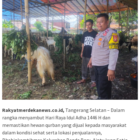
Rakyatmerdekanews.co.id,
Tangerang Selatan – Dalam
rangka menyambut Hari Raya Idul Adha 1446 H dan
memastikan hewan qurban yang dijual kepada masyarakat
dalam kondisi sehat serta lokasi penjualannya,