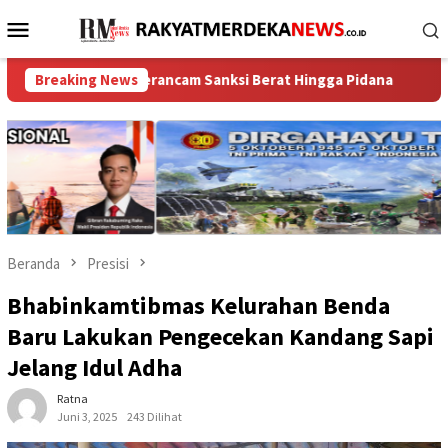
Loncat
Menu
ke
Mobile
konten
ksana Terancam Sanksi Berat Hingga Pidana
Breaking News
FORSIMEMA-RI S
Beranda
Presisi
Bhabinkamtibmas Kelurahan Benda
Baru Lakukan Pengecekan Kandang Sapi
Jelang Idul Adha
Ratna
Juni 3, 2025
243 Dilihat