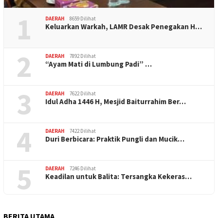
1
DAERAH
8659 Dilihat
Keluarkan Warkah, LAMR Desak Penegakan H…
2
DAERAH
7892 Dilihat
“Ayam Mati di Lumbung Padi” …
3
DAERAH
7622 Dilihat
Idul Adha 1446 H, Mesjid Baiturrahim Ber…
4
DAERAH
7422 Dilihat
Duri Berbicara: Praktik Pungli dan Mucik…
5
DAERAH
7246 Dilihat
Keadilan untuk Balita: Tersangka Kekeras…
BERITA UTAMA