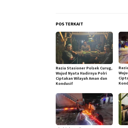
POS TERKAIT
Razi
Razia Stasioner Polsek Curug,
Wuju
Wujud Nyata Hadirnya Polri
Cipt
Ciptakan Wilayah Aman dan
Kond
Kondusif