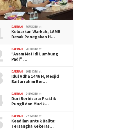
1
DAERAH
8655 Dilihat
Keluarkan Warkah, LAMR
Desak Penegakan H…
2
DAERAH
7890 Dilihat
“Ayam Mati di Lumbung
Padi” …
3
DAERAH
7618 Dilihat
Idul Adha 1446 H, Mesjid
Baiturrahim Ber…
4
DAERAH
7419 Dilihat
Duri Berbicara: Praktik
Pungli dan Mucik…
5
DAERAH
7236 Dilihat
Keadilan untuk Balita:
Tersangka Kekeras…