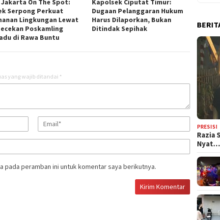
 Jakarta On The Spot:
Kapolsek Ciputat Timur:
ek Serpong Perkuat
Dugaan Pelanggaran Hukum
anan Lingkungan Lewat
Harus Dilaporkan, Bukan
BERIT
ecekan Poskamling
Ditindak Sepihak
adu di Rawa Buntu
as yang wajib ditandai
*
PRESISI
Razia 
Nyat
a pada peramban ini untuk komentar saya berikutnya.