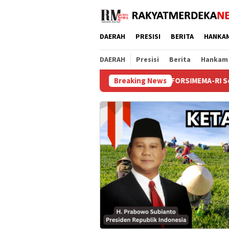
Loncat
ke
konten
DAERAH
PRESISI
BERITA
HANKA
DAERAH
Presisi
Berita
Hankam
FORSIMEMA-RI Soroti Sikap Pasif A
Breaking News