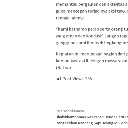
memantau pergaulan dan aktivitas a
guna mencegah terjadinya aksi tawu
remaja lainnya.
“Kami berharap peran serta orang 
yang aman dan kondusif. Jangan rag
gangguan kamtibmas di lingkungan se
Kegiatan ini merupakan bagian dar
komunikasi aktif dengan masyarakat
(Ratna)
Post Views:
235
Navigasi
Pos sebelumnya
Bhabinkamtibmas Kelurahan Benda Baru L
pos
Pengecekan Kandang Sapi Jelang Idul Adh