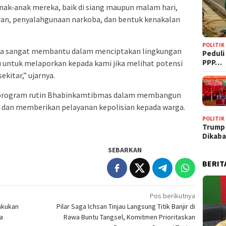
nak-anak mereka, baik di siang maupun malam hari,
ran, penyalahgunaan narkoba, dan bentuk kenakalan
POLITIK
tua sangat membantu dalam menciptakan lingkungan
‎Pedul
PPP…
u untuk melaporkan kepada kami jika melihat potensi
kitar,” ujarnya.
i program rutin Bhabinkamtibmas dalam membangun
 dan memberikan pelayanan kepolisian kepada warga.
POLITIK
Trump
Dikab
SEBARKAN
BERIT
Pos berikutnya
akukan
Pilar Saga Ichsan Tinjau Langsung Titik Banjir di
a
Rawa Buntu Tangsel, Komitmen Prioritaskan