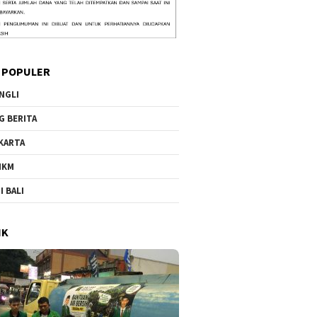
 POPULER
NGLI
G BERITA
KARTA
MKM
I BALI
IK