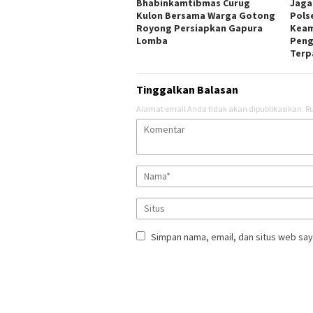
Bhabinkamtibmas Curug
Jaga
Kulon Bersama Warga Gotong
Pols
Royong Persiapkan Gapura
Keam
Lomba
Peng
Terp
Tinggalkan Balasan
Alamat email Anda tidak akan dipublikasikan.
Ru
Simpan nama, email, dan situs web say