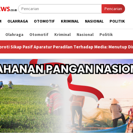
Pencarian
M
OLAHRAGA
OTOMOTIF
KRIMINAL
NASIONAL
POLITIK
Olahraga
Otomotif
Kriminal
Nasional
Politik
paratur Peradilan Terhadap Media: Menutup Diri Hanya Memperburu