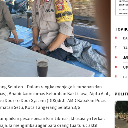
TOPIK
BA
TA
JA
U
GT
ang Selatan – Dalam rangka menjaga keamanan dan
s), Bhabinkamtibmas Kelurahan Bakti Jaya, Aiptu Ajat,
POLIT
 Door to Door System (DDS)di Jl. AMD Babakan Pocis
amatan Setu, Kota Tangerang Selatan.3/6
ampaikan pesan-pesan kamtibmas, khususnya terkait
ja. Ia mengimbau agar para orang tua turut aktif