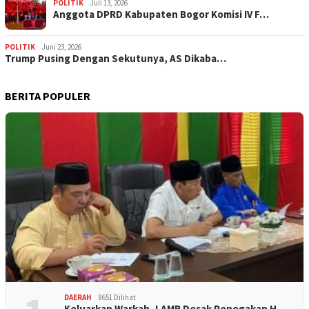
POLITIK
Juli 13, 2026
Anggota DPRD Kabupaten Bogor Komisi IV F…
POLITIK
Juni 23, 2026
Trump Pusing Dengan Sekutunya, AS Dikaba…
BERITA POPULER
DAERAH
8651 Dilihat
Keluarkan Warkah, LAMR Desak Penegakan H…