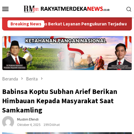
Loncat
Menu
ke
Mobile
konten
bih Jelas Berkat Layanan Pengukuran Terjadwal
Breaking News
Efisiens
Beranda
Berita
Babinsa Koptu Subhan Arief Berikan
Himbauan Kepada Masyarakat Saat
Samkamling
Muslim Efendi
Oktober 4, 2025
199 Dilihat