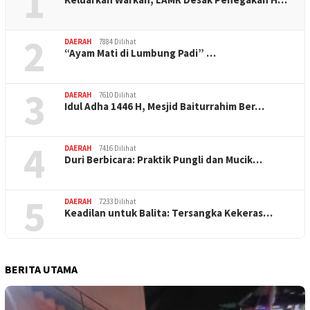
1
2
DAERAH
7884 Dilihat
“Ayam Mati di Lumbung Padi” …
3
DAERAH
7610 Dilihat
Idul Adha 1446 H, Mesjid Baiturrahim Ber…
4
DAERAH
7416 Dilihat
Duri Berbicara: Praktik Pungli dan Mucik…
5
DAERAH
7233 Dilihat
Keadilan untuk Balita: Tersangka Kekeras…
BERITA UTAMA