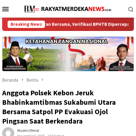
Loncat
Menu
ke
Mobile
konten
at Edaran Bersama, Verifikasi BPHTB Dipercepat Jadi 3 Hari
Breaking News
Beranda
Berita
Anggota Polsek Kebon Jeruk
Bhabinkamtibmas Sukabumi Utara
Bersama Satpol PP Evakuasi Ojol
Pingsan Saat Berkendara
Muslim Efendi
November 5, 2025
223 Dilihat