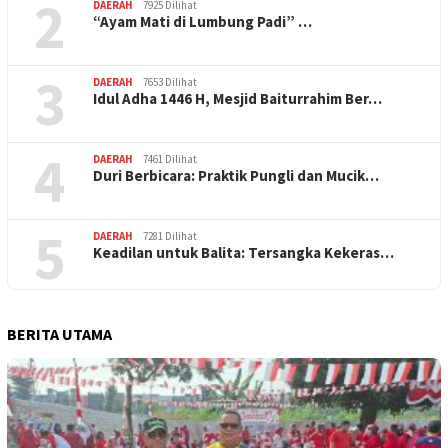
2
DAERAH
7925 Dilihat
“Ayam Mati di Lumbung Padi” …
3
DAERAH
7653 Dilihat
Idul Adha 1446 H, Mesjid Baiturrahim Ber…
4
DAERAH
7461 Dilihat
Duri Berbicara: Praktik Pungli dan Mucik…
5
DAERAH
7281 Dilihat
Keadilan untuk Balita: Tersangka Kekeras…
BERITA UTAMA