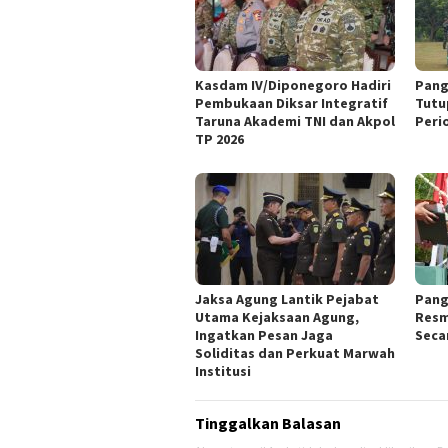
Kasdam IV/Diponegoro Hadiri
‎Pan
Pembukaan Diksar Integratif
Tutu
Taruna Akademi TNI dan Akpol
Perio
TP 2026
Jaksa Agung Lantik Pejabat
‎Pan
Utama Kejaksaan Agung,
Resm
‎Ingatkan Pesan Jaga
Seca
Soliditas ‎dan Perkuat Marwah
Institusi ‎
Tinggalkan Balasan