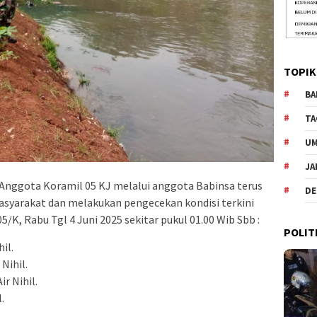
TOPIK
BA
TA
U
JA
– Anggota Koramil 05 KJ melalui anggota Babinsa terus
DE
asyarakat dan melakukan pengecekan kondisi terkini
/K, Rabu Tgl 4 Juni 2025 sekitar pukul 01.00 Wib Sbb :
POLIT
il.
Nihil.
r Nihil.
.