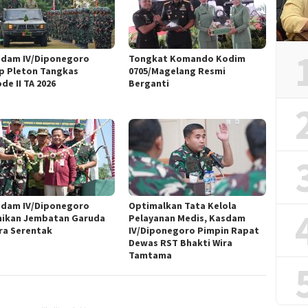
gdam IV/Diponegoro
Tongkat Komando Kodim
p Pleton Tangkas
0705/Magelang Resmi
de II TA 2026
Berganti ‎ ‎
gdam IV/Diponegoro
Optimalkan Tata Kelola
ikan Jembatan Garuda
Pelayanan Medis, Kasdam
ra Serentak
IV/Diponegoro Pimpin Rapat
Dewas RST Bhakti Wira
Tamtama