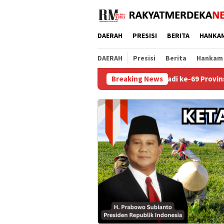
Loncat
ke
konten
DAERAH
PRESISI
BERITA
HANKA
DAERAH
Presisi
Berita
Hankam
Hari Jadi ke-69 Provinsi Riau, Tuah Al
Breaking News