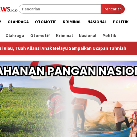
Pencarian
M
OLAHRAGA
OTOMOTIF
KRIMINAL
NASIONAL
POLITIK
Olahraga
Otomotif
Kriminal
Nasional
Politik
iansi Anak Melayu Sampaikan Ucapan Tahniah
Perkuat Jaga 