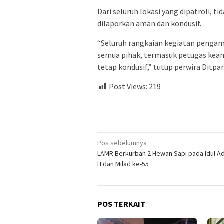
Dari seluruh lokasi yang dipatroli, 
dilaporkan aman dan kondusif.
“Seluruh rangkaian kegiatan pengama
semua pihak, termasuk petugas keam
tetap kondusif,” tutup perwira Ditpam
Post Views:
219
Navigasi
Pos sebelumnya
LAMR Berkurban 2 Hewan Sapi pada Idul A
pos
H dan Milad ke-55
POS TERKAIT