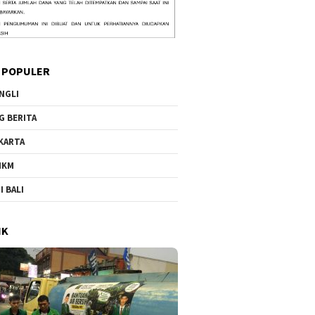
 POPULER
NGLI
G BERITA
KARTA
MKM
I BALI
IK