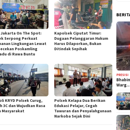
BERIT
 Jakarta On The Spot:
Kapolsek Ciputat Timur:
ek Serpong Perkuat
Dugaan Pelanggaran Hukum
anan Lingkungan Lewat
Harus Dilaporkan, Bukan
ecekan Poskamling
Ditindak Sepihak
adu di Rawa Buntu
PRESISI
Bhabi
Warg
oli KRYD Polsek Curug,
Polsek Kelapa Dua Berikan
h 3C dan Wujudkan Rasa
Edukasi Pelajar, Cegah
 Masyarakat
Tawuran dan Penyalahgunaan
Narkoba Sejak Dini