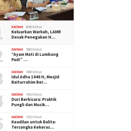
1
DAERAH
8650 Dilihat
Keluarkan Warkah, LAMR
Desak Penegakan H…
2
DAERAH
7880 Dilihat
“Ayam Mati di Lumbung
Padi” …
3
DAERAH
7608 Dilihat
Idul Adha 1446 H, Mesjid
Baiturrahim Ber…
4
DAERAH
7416 Dilihat
Duri Berbicara: Praktik
Pungli dan Mucik…
5
DAERAH
7231 Dilihat
Keadilan untuk Balita:
Tersangka Kekeras…