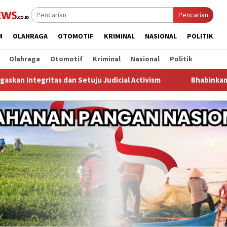
Pencarian
M
OLAHRAGA
OTOMOTIF
KRIMINAL
NASIONAL
POLITIK
Olahraga
Otomotif
Kriminal
Nasional
Politik
n Setuju Judicial Activism
Bhabinkamtibmas Curug Kulo