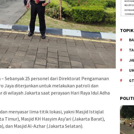
TOPIK
BA
TA
JA
U
 – Sebanyak 25 personel dari Direktorat Pengamanan
GT
ro Jaya diterjunkan untuk melakukan patroli dan
 di wilayah Jakarta saat perayaan Hari Raya Idul Adha
POLIT
dan menyasar lima titik lokasi, yakni Masjid Istiqlal
ta Timur), Masjid KH Hasyim Asy’ari (Jakarta Barat),
), dan Masjid Al-Azhar (Jakarta Selatan).