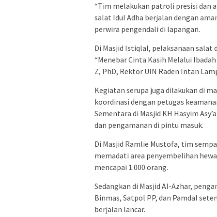
“Tim melakukan patroli presisi dan
salat Idul Adha berjalan dengan aman
perwira pengendali di lapangan.
Di Masjid Istiqlal, pelaksanaan sala
“Menebar Cinta Kasih Melalui Ibada
Z, PhD, Rektor UIN Raden Intan Lam
Kegiatan serupa juga dilakukan di ma
koordinasi dengan petugas keamana
Sementara di Masjid KH Hasyim Asy’
dan pengamanan di pintu masuk.
Di Masjid Ramlie Mustofa, tim se
memadati area penyembelihan hewan 
mencapai 1.000 orang.
Sedangkan di Masjid Al-Azhar, penga
Binmas, Satpol PP, dan Pamdal setem
berjalan lancar.