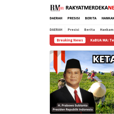
Loncat
ke
konten
DAERAH
PRESISI
BERITA
HANKA
DAERAH
Presisi
Berita
Hankam
KaBUA MA: Tegaskan Integritas da
Breaking News