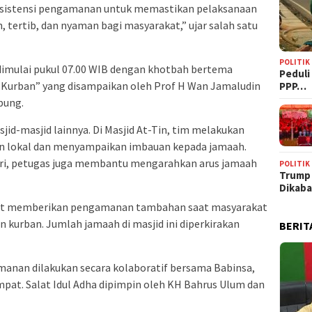
 asistensi pengamanan untuk memastikan pelaksanaan
, tertib, dan nyaman bagi masyarakat,” ujar salah satu
POLITIK
t dimulai pukul 07.00 WIB dengan khotbah bertema
‎Pedul
h Kurban” yang disampaikan oleh Prof H Wan Jamaludin
PPP…
pung.
sjid-masjid lainnya. Di Masjid At-Tin, tim melakukan
n lokal dan menyampaikan imbauan kepada jamaah.
ari, petugas juga membantu mengarahkan arus jamaah
POLITIK
Trump
Dikab
mpat memberikan pengamanan tambahan saat masyarakat
kurban. Jumlah jamaah di masjid ini diperkirakan
BERIT
manan dilakukan secara kolaboratif bersama Babinsa,
pat. Salat Idul Adha dipimpin oleh KH Bahrus Ulum dan