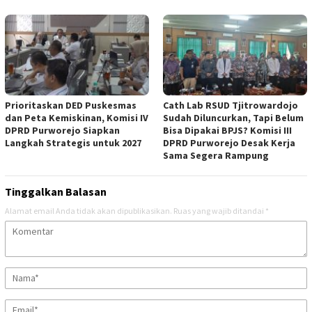
‎Prioritaskan DED Puskesmas
‎Cath Lab RSUD Tjitrowardojo
dan Peta Kemiskinan, Komisi IV
Sudah Diluncurkan, Tapi Belum
DPRD Purworejo Siapkan
Bisa Dipakai BPJS? Komisi III
Langkah Strategis untuk 2027 ‎
DPRD Purworejo Desak Kerja
Sama Segera Rampung
Tinggalkan Balasan
Alamat email Anda tidak akan dipublikasikan.
Ruas yang wajib ditandai
*