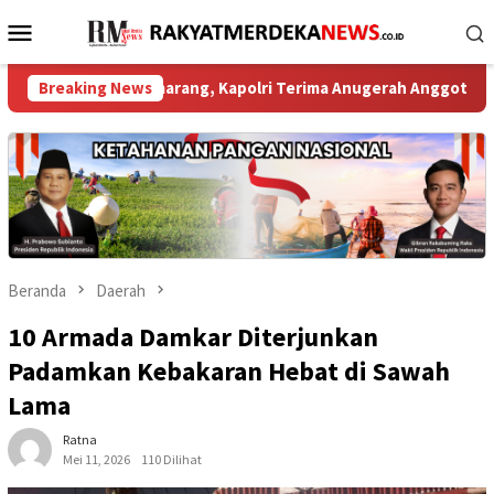
Loncat
Menu
ke
Mobile
konten
ka di Semarang, Kapolri Terima Anugerah Anggota Kehormatan
Breaking News
Beranda
Daerah
10 Armada Damkar Diterjunkan
Padamkan Kebakaran Hebat di Sawah
Lama
Ratna
Mei 11, 2026
110 Dilihat