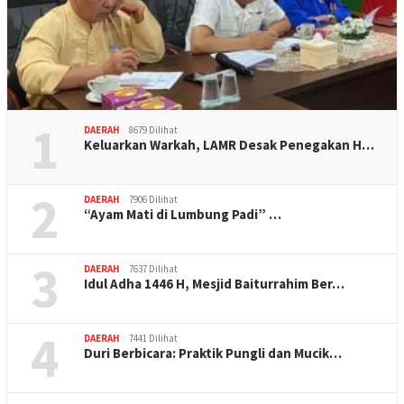
1
DAERAH
8679 Dilihat
Keluarkan Warkah, LAMR Desak Penegakan H…
2
DAERAH
7906 Dilihat
“Ayam Mati di Lumbung Padi” …
3
DAERAH
7637 Dilihat
Idul Adha 1446 H, Mesjid Baiturrahim Ber…
4
DAERAH
7441 Dilihat
Duri Berbicara: Praktik Pungli dan Mucik…