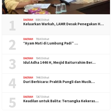
1
DAERAH
8686 Dilihat
Keluarkan Warkah, LAMR Desak Penegakan H…
2
DAERAH
7914 Dilihat
“Ayam Mati di Lumbung Padi” …
3
DAERAH
7645 Dilihat
Idul Adha 1446 H, Mesjid Baiturrahim Ber…
4
DAERAH
7446 Dilihat
Duri Berbicara: Praktik Pungli dan Mucik…
5
DAERAH
7267 Dilihat
Keadilan untuk Balita: Tersangka Kekeras…