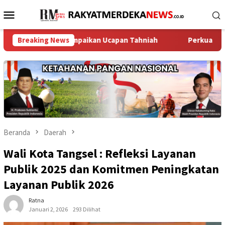
Loncat
Menu
ke
Mobile
konten
layu Sampaikan Ucapan Tahniah
Breaking News
Perkuat Jaga Jakarta+ On
Beranda
Daerah
Wali Kota Tangsel : Refleksi Layanan
Publik 2025 dan Komitmen Peningkatan
Layanan Publik 2026
Ratna
Januari 2, 2026
293 Dilihat