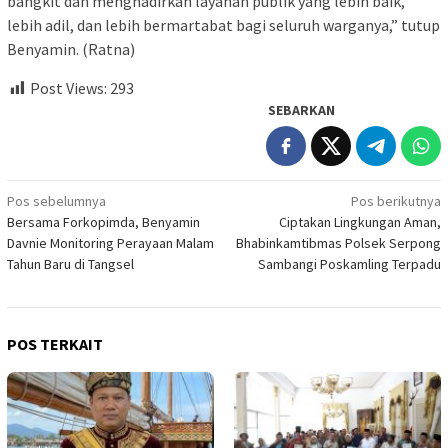
bangkit dan menghadirkan layanan publik yang lebih baik,
lebih adil, dan lebih bermartabat bagi seluruh warganya,” tutup
Benyamin. (Ratna)
Post Views:
293
SEBARKAN
Navigasi
Pos sebelumnya
Pos berikutnya
Bersama Forkopimda, Benyamin
Ciptakan Lingkungan Aman,
pos
Davnie Monitoring Perayaan Malam
Bhabinkamtibmas Polsek Serpong
Tahun Baru di Tangsel
Sambangi Poskamling Terpadu
POS TERKAIT