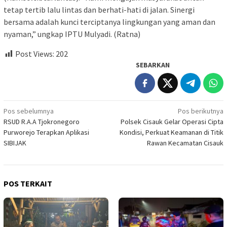
tetap tertib lalu lintas dan berhati-hati di jalan. Sinergi
bersama adalah kunci terciptanya lingkungan yang aman dan
nyaman,” ungkap IPTU Mulyadi. (Ratna)
Post Views:
202
SEBARKAN
Navigasi
Pos sebelumnya
Pos berikutnya
RSUD R.A.A Tjokronegoro
Polsek Cisauk Gelar Operasi Cipta
pos
Purworejo Terapkan Aplikasi
Kondisi, Perkuat Keamanan di Titik
SIBIJAK
Rawan Kecamatan Cisauk
POS TERKAIT