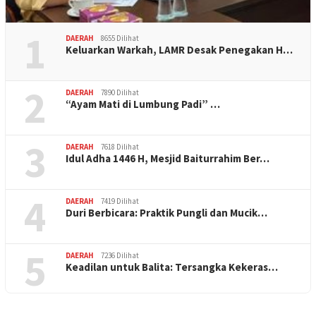
1
DAERAH
8655 Dilihat
Keluarkan Warkah, LAMR Desak Penegakan H…
2
DAERAH
7890 Dilihat
“Ayam Mati di Lumbung Padi” …
3
DAERAH
7618 Dilihat
Idul Adha 1446 H, Mesjid Baiturrahim Ber…
4
DAERAH
7419 Dilihat
Duri Berbicara: Praktik Pungli dan Mucik…
5
DAERAH
7236 Dilihat
Keadilan untuk Balita: Tersangka Kekeras…