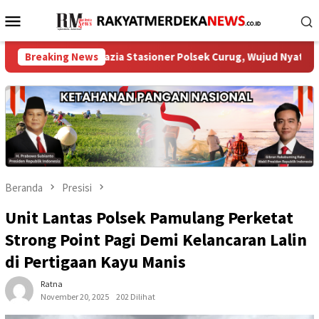
Loncat
Menu
ke
Mobile
konten
Breaking News
Razia Stasioner Polsek Curug, Wujud Nyata Hadirnya Pol
Beranda
Presisi
Unit Lantas Polsek Pamulang Perketat
Strong Point Pagi Demi Kelancaran Lalin
di Pertigaan Kayu Manis
Ratna
November 20, 2025
202 Dilihat