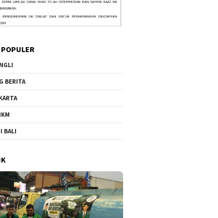
 POPULER
NGLI
G BERITA
KARTA
MKM
I BALI
IK