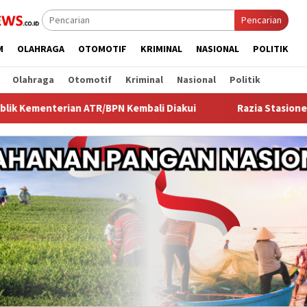
Pencarian
M
OLAHRAGA
OTOMOTIF
KRIMINAL
NASIONAL
POLITIK
Olahraga
Otomotif
Kriminal
Nasional
Politik
TR/BPN Kembali Diakui
Razia Stasioner Polsek Curug, Wu