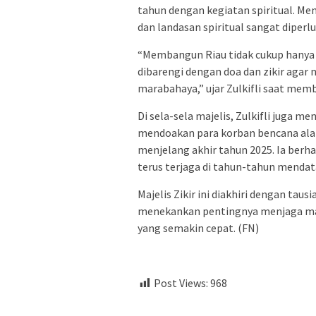
tahun dengan kegiatan spiritual. M
dan landasan spiritual sangat dipe
“Membangun Riau tidak cukup hanya d
dibarengi dengan doa dan zikir agar n
marabahaya,” ujar Zulkifli saat mem
Di sela-sela majelis, Zulkifli juga 
mendoakan para korban bencana ala
menjelang akhir tahun 2025. Ia berh
terus terjaga di tahun-tahun mendat
Majelis Zikir ini diakhiri dengan tau
menekankan pentingnya menjaga mar
yang semakin cepat. (FN)
Post Views:
968