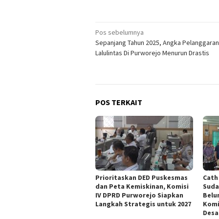
Navigasi
Pos sebelumnya
Sepanjang Tahun 2025, Angka Pelanggaran
pos
Lalulintas Di Purworejo Menurun Drastis
POS TERKAIT
‎Prioritaskan DED Puskesmas
‎Cat
dan Peta Kemiskinan, Komisi
Suda
IV DPRD Purworejo Siapkan
Belu
Langkah Strategis untuk 2027 ‎
Komi
Desa