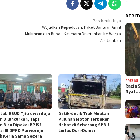
BERIT
Pos berikutnya
Wujudkan Kepedulian, Paket Bantuan Amril
Mukminin dan Bupati Kasmarni Diserahkan ke Warga
Air Jamban
PRESISI
Razia 
Nyat
h Lab RSUD Tjitrowardojo
Detik-detik Truk Muatan
h Diluncurkan, Tapi
Puluhan Motor Terbakar
m Bisa Dipakai BPJS?
Hebat di Seberang SPBU
si III DPRD Purworejo
Lintas Duri-Dumai
k Kerja Sama Segera