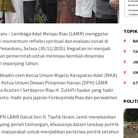
TOPIK
ru – Lembaga Adat Melayu Riau (LAMR) menggelar
i momentum refleksi spiritual dan evaluasi sosial di
BA
ekanbaru, Selasa (30/12/2025). Kegiatan ini menjadi
TA
 dan pemerintah untuk meninjau kembali dinamika
JA
h sepanjang tahun.
U
dihadiri oleh Ketua Umum Majelis Kerapatan Adat (MKA)
uf, Ketua Umum Dewan Pimpinan Harian (DPH) LAMR
GT
a Asisten I Setdaprov Riau H. Zulkifli Syukur yang hadir
anto. Hadir pula jajaran Forkopimda Riau dan perwakilan
POLIT
H LAMR Datuk Seri H. Taufik Ikram Jamil menekankan
ang penuh tantangan, khususnya dalam lanskap politik
 masyarakat untuk menjadikan peristiwa politik setahun