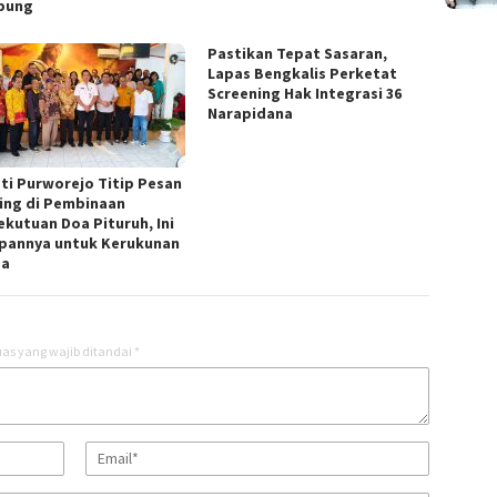
pung
Pastikan Tepat Sasaran,
Lapas Bengkalis Perketat
Screening Hak Integrasi 36
Narapidana
ti Purworejo Titip Pesan
ing di Pembinaan
ekutuan Doa Pituruh, Ini
pannya untuk Kerukunan
ga
as yang wajib ditandai
*