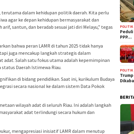
terutama dalam kehidupan politik daerah. Kita perlu
tiwa agar ke depan kehidupan bermasyarakat dan
 arif, santun, dan beradab sesuai jati diri Melayu,” tegas
POLITIK
‎Pedul
PPP…
arkan bahwa peran LAMR di tahun 2025 tidak hanya
etapi juga mencakup langkah strategis dalam
 adat. Salah satu fokus utama adalah kepemimpinan
status Daerah Istimewa Riau.
POLITIK
Trump
gnifikan di bidang pendidikan. Saat ini, kurikulum Budaya
Dikab
tegrasi secara nasional ke dalam sistem Data Pokok
BERIT
aan wilayah adat di seluruh Riau. Ini adalah langkah
asyarakat adat terlindungi secara hukum dan
i Syukur, mengapresiasi inisiatif LAMR dalam menutup