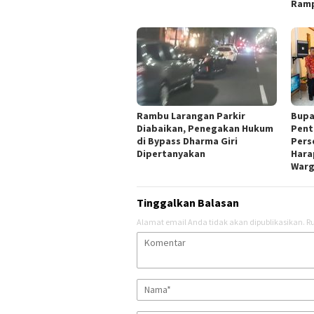
Ram
Rambu Larangan Parkir
Bupa
Diabaikan, Penegakan Hukum
Pent
di Bypass Dharma Giri
Pers
Dipertanyakan
Hara
War
Tinggalkan Balasan
Alamat email Anda tidak akan dipublikasikan.
Ru