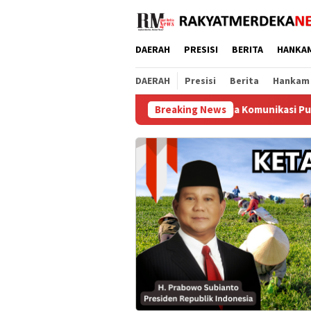
Loncat
ke
konten
DAERAH
PRESISI
BERITA
HANKA
DAERAH
Presisi
Berita
Hankam
stitutions Award 2026, Kinerja Komunikasi Publik Kementerian A
Breaking News