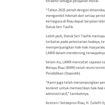
terakhir sebagai pelajaran moral.
“Tahun 2025 penuh dengan dinamika, 
mengambil hikmah dari setiap peris
bernegara di Riau dapat berjalan lebih
Datuk Seri Taufik.
Lebih jauh, Datuk Seri Taufik memap
terbatas pada pelestarian budaya, t
memperjuangkan hak-hak masyarakat
LAMR dalam mendorong terwujudnya 
Selain itu, LAMR mencatat capaian si
Melayu Riau (BMR) telah resmi terin
Pendidikan (Dapodik).
“Kami juga telah merampungkan pemet
konkret untuk memastikan hak-hak m
administratif,” tambahnya.
Asisten I Setdaprov Riau, H. Zulkifl