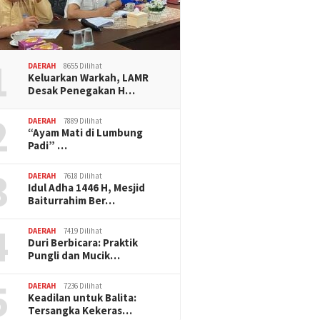
1
DAERAH
8655 Dilihat
Keluarkan Warkah, LAMR
Desak Penegakan H…
2
DAERAH
7889 Dilihat
“Ayam Mati di Lumbung
Padi” …
3
DAERAH
7618 Dilihat
Idul Adha 1446 H, Mesjid
Baiturrahim Ber…
4
DAERAH
7419 Dilihat
Duri Berbicara: Praktik
Pungli dan Mucik…
5
DAERAH
7236 Dilihat
Keadilan untuk Balita:
Tersangka Kekeras…