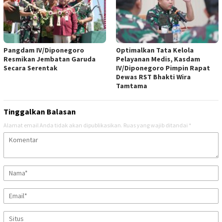
‎Pangdam IV/Diponegoro
Optimalkan Tata Kelola
Resmikan Jembatan Garuda
Pelayanan Medis, Kasdam
Secara Serentak
IV/Diponegoro Pimpin Rapat
Dewas RST Bhakti Wira
Tamtama
Tinggalkan Balasan
Alamat email Anda tidak akan dipublikasikan.
Ruas yang wajib ditandai
*