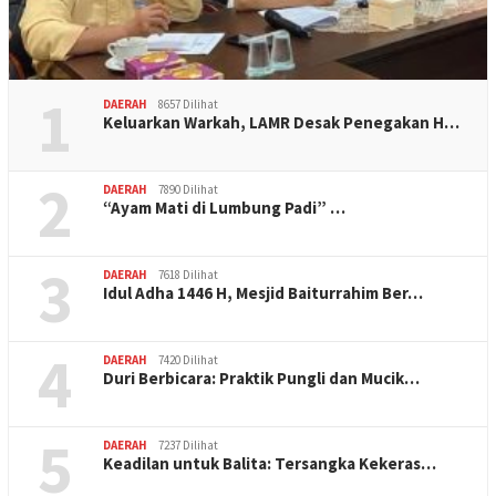
1
DAERAH
8657 Dilihat
Keluarkan Warkah, LAMR Desak Penegakan H…
2
DAERAH
7890 Dilihat
“Ayam Mati di Lumbung Padi” …
3
DAERAH
7618 Dilihat
Idul Adha 1446 H, Mesjid Baiturrahim Ber…
4
DAERAH
7420 Dilihat
Duri Berbicara: Praktik Pungli dan Mucik…
5
DAERAH
7237 Dilihat
Keadilan untuk Balita: Tersangka Kekeras…