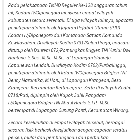
Pada pelaksanaan TMMD Reguler Ke-128 anggaran tahun
ini, Kodam IV/Diponegoro menyasar empat wilayah
kabupaten secara serentak. Di tiga wilayah lainnya, upacara
penutupan dipimpin oleh jajaran Pejabat Utama (PJU)
Kodam IV/Diponegoro dan Komandan Satuan Komando
Kewilayahan. Di wilayah Kodim 0731/Kulon Progo, upacara
ditutup oleh Danrem 072/Pamungkas Brigjen TNI Yuniar Dwi
Hantono, S.Sos., M.Si., M.Sc., di Lapangan Sidorejo,
Kapanewon Lendah. Di wilayah Kodim 0702/Purbalingga,
penutupan dipimpin oleh Irdam IV/Diponegoro Brigjen TNI
Denny Marantika, M.Han., di Lapangan Krangean, Desa
Krangean, Kecamatan Kertanegara. Serta di wilayah Kodim
0718/Pati, dipimpin oleh Kapok Sahli Pangdam
IV/Diponegoro Brigjen TNI Abdul Hanis, S.I.P., M.Si.,
bertempat di Lapangan Gunung Panti, Kecamatan Winong.
Secara keseluruhan di empat wilayah tersebut, berbagai
sasaran fisik berhasil diwujudkan dengan capaian seratus
persen, mulai dari pembangunan dan perbaikan