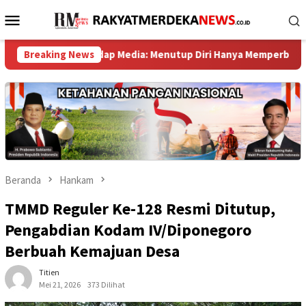
Loncat
Menu
ke
Mobile
konten
 Terhadap Media: Menutup Diri Hanya Memperburuk Citra Lembaga ‎
Breaking News
Beranda
Hankam
TMMD Reguler Ke-128 Resmi Ditutup,
Pengabdian Kodam IV/Diponegoro
Berbuah Kemajuan Desa
Titien
Mei 21, 2026
373 Dilihat