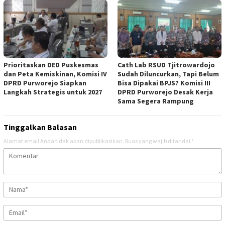
‎Prioritaskan DED Puskesmas
‎Cath Lab RSUD Tjitrowardojo
dan Peta Kemiskinan, Komisi IV
Sudah Diluncurkan, Tapi Belum
DPRD Purworejo Siapkan
Bisa Dipakai BPJS? Komisi III
Langkah Strategis untuk 2027 ‎
DPRD Purworejo Desak Kerja
Sama Segera Rampung
Tinggalkan Balasan
Alamat email Anda tidak akan dipublikasikan.
Ruas yang wajib ditandai
*