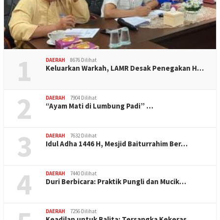
1
DAERAH
8676 Dilihat
Keluarkan Warkah, LAMR Desak Penegakan H…
2
DAERAH
7904 Dilihat
“Ayam Mati di Lumbung Padi” …
3
DAERAH
7632 Dilihat
Idul Adha 1446 H, Mesjid Baiturrahim Ber…
4
DAERAH
7440 Dilihat
Duri Berbicara: Praktik Pungli dan Mucik…
DAERAH
7256 Dilihat
Keadilan untuk Balita: Tersangka Kekeras…