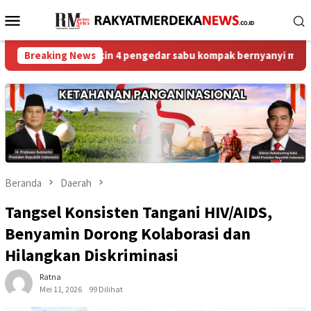
Loncat
Menu
ke
Mobile
konten
ses bikin 4 pengedar sabu kompak bernyanyi merdu seret nama dp
Breaking News
Beranda
Daerah
Tangsel Konsisten Tangani HIV/AIDS,
Benyamin Dorong Kolaborasi dan
Hilangkan Diskriminasi
Ratna
Mei 11, 2026
99 Dilihat