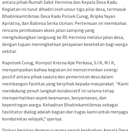
antara pihak Rumah Sakit Hermina dan Kepala Desa Kadu.
Kegiatan ini turut dihadiri oleh unsur tiga pilar desa, termasuk
Bhabinkamtibmas Desa Kadu Polsek Curug, Bripka Yayan
Apriatna, dan Babinsa Serka Usman. Pertemuan ini membahas
rencana pembukaan akses jalan samping yang
menghubungkan langsung ke RS Hermina melalui jalan desa,
dengan tujuan meningkatkan pelayanan kesehatan bagi warga
sekitar.
Kapolsek Curug, Kompol Kresna Ajie Perkasa, S.I.K, M.I.K,
menyampaikan bahwa kegiatan ini mencerminkan sinergi
positif antara pihak swasta dan pemerintah desa dalam
membangun fasilitas yang berpihak kepada masyarakat. “Kami
mendukung penuh langkah kolaboratif ini selama tetap
memperhatikan aspek keamanan, kenyamanan, dan
kepentingan warga. Kehadiran Bhabinkamtibmas sebagai
fasilitator dialog adalah bagian dari tugas kami untuk menjaga
kondusivitas wilayah,” ujarnya.
Diskusi berjalan dengan suasana penuh keakraban. Kepala Desa