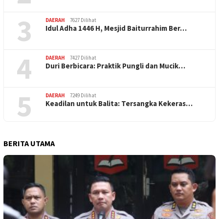
3
DAERAH
7627 Dilihat
Idul Adha 1446 H, Mesjid Baiturrahim Ber…
4
DAERAH
7427 Dilihat
Duri Berbicara: Praktik Pungli dan Mucik…
5
DAERAH
7249 Dilihat
Keadilan untuk Balita: Tersangka Kekeras…
BERITA UTAMA