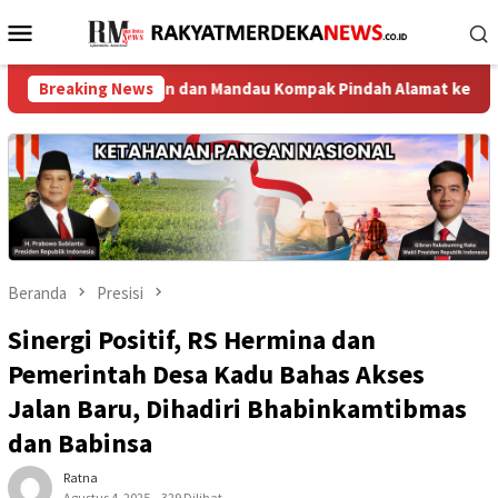
Loncat
Menu
ke
Mobile
konten
in Solapan dan Mandau Kompak Pindah Alamat ke Sel Polsek
Breaking News
Beranda
Presisi
Sinergi Positif, RS Hermina dan
Pemerintah Desa Kadu Bahas Akses
Jalan Baru, Dihadiri Bhabinkamtibmas
dan Babinsa
Ratna
Agustus 4, 2025
329 Dilihat