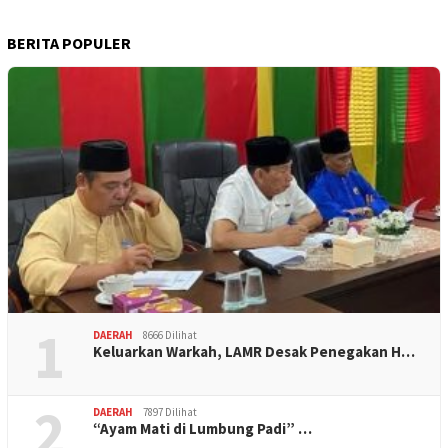
BERITA POPULER
1
DAERAH
8666 Dilihat
Keluarkan Warkah, LAMR Desak Penegakan H…
2
DAERAH
7897 Dilihat
“Ayam Mati di Lumbung Padi” …