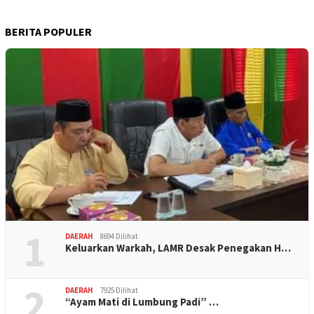
BERITA POPULER
1
DAERAH
8694 Dilihat
Keluarkan Warkah, LAMR Desak Penegakan H…
2
DAERAH
7925 Dilihat
“Ayam Mati di Lumbung Padi” …