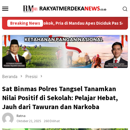
Loncat
Menu
ke
Mobile
konten
tak Rokok, Pria di Mandau Apes Diciduk Pas Senin Dini Hari
Breaking News
Beranda
Presisi
Sat Binmas Polres Tangsel Tanamkan
Nilai Positif di Sekolah: Pelajar Hebat,
Jauh dari Tawuran dan Narkoba
Ratna
Oktober 21, 2025
260 Dilihat