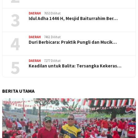
3
DAERAH
7653 Dilihat
Idul Adha 1446 H, Mesjid Baiturrahim Ber…
4
DAERAH
7461 Dilihat
Duri Berbicara: Praktik Pungli dan Mucik…
5
DAERAH
7277 Dilihat
Keadilan untuk Balita: Tersangka Kekeras…
BERITA UTAMA