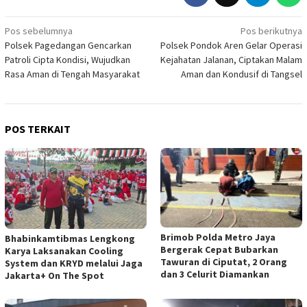
Navigasi
Pos sebelumnya
Pos berikutnya
Polsek Pagedangan Gencarkan
Polsek Pondok Aren Gelar Operasi
pos
Patroli Cipta Kondisi, Wujudkan
Kejahatan Jalanan, Ciptakan Malam
Rasa Aman di Tengah Masyarakat
Aman dan Kondusif di Tangsel
POS TERKAIT
Brimob Polda Metro Jaya
Bhabinkamtibmas Lengkong
Bergerak Cepat Bubarkan
Karya Laksanakan Cooling
Tawuran di Ciputat, 2 Orang
System dan KRYD melalui Jaga
dan 3 Celurit Diamankan
Jakarta+ On The Spot