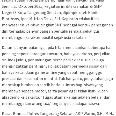
sekolah dalam program pembinaan dan penyuluhan. Pada
Senin, 20 Oktober 2025, kegiatan ini dilaksanakan di SMP
Negeri 3 Kota Tangerang Selatan, dipimpin oleh Kanit
Bintibsos, Ipda M. Irfan Fauzi, S.H. Kegiatan edukatif ini
menyasar siswa-siswi tingkat SMP sebagai bentuk pencegahan
dini terhadap penyimpangan perilaku remaja, sekaligus
membangun karakter positif sejak usia sekolah.
Dalam penyampaiannya, Ipda Irfan menekankan beberapa hal
penting seperti larangan tawuran, bahaya narkoba, perjudian
online (judol), perundungan, serta perilaku asusila. Ia juga
mengingatkan pentingnya bijak dalam bermedia sosial dan
bahaya kecanduan game online yang dapat mengganggu
prestasi dan kesehatan mental. Tak hanya itu, penyuluhan juga
mencakup himbauan tertib berlalu lintas bagi siswa yang
membawa sepeda motor, serta pesan agar tidak ikut-ikutan
aksi demo ke Jakarta. “Tugas utama kalian adalah belajar dan
membanggakan orang tua,” tegasnya di hadapan siswa.
Kasat Binmas Polres Tangerang Selatan, AKP Warno, S.H., M.H.,