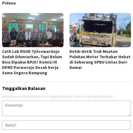
Pidana
‎Cath Lab RSUD Tjitrowardojo
Detik-detik Truk Muatan
Sudah Diluncurkan, Tapi Belum
Puluhan Motor Terbakar Hebat
Bisa Dipakai BPJS? Komisi III
di Seberang SPBU Lintas Duri-
DPRD Purworejo Desak Kerja
Dumai
Sama Segera Rampung
Tinggalkan Balasan
Alamat email Anda tidak akan dipublikasikan.
Ruas yang wajib ditandai
*