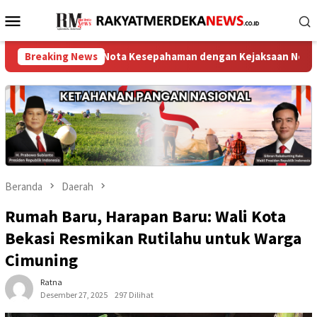
Loncat
Menu
ke
Mobile
konten
jangan Nota Kesepahaman dengan Kejaksaan Negeri Jakarta Utara 
Breaking News
Beranda
Daerah
Rumah Baru, Harapan Baru: Wali Kota
Bekasi Resmikan Rutilahu untuk Warga
Cimuning
Ratna
Desember 27, 2025
297 Dilihat