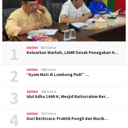
1
DAERAH
8667 Dilihat
Keluarkan Warkah, LAMR Desak Penegakan H…
2
DAERAH
7898 Dilihat
“Ayam Mati di Lumbung Padi” …
3
DAERAH
7628 Dilihat
Idul Adha 1446 H, Mesjid Baiturrahim Ber…
4
DAERAH
7437 Dilihat
Duri Berbicara: Praktik Pungli dan Mucik…