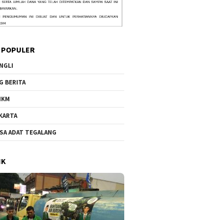
 POPULER
NGLI
G BERITA
MKM
KARTA
SA ADAT TEGALANG
IK