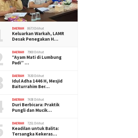
1
DAERAH
8673 Dilihat
Keluarkan Warkah, LAMR
Desak Penegakan H…
2
DAERAH
7900 Dilihat
“Ayam Mati di Lumbung
Padi” …
3
DAERAH
7630 Dilihat
Idul Adha 1446 H, Mesjid
Baiturrahim Ber…
4
DAERAH
7438 Dilihat
Duri Berbicara: Praktik
Pungli dan Mucik…
5
DAERAH
7251 Dilihat
Keadilan untuk Balita:
Tersangka Kekeras…