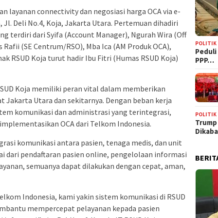
 layanan connectivity dan negosiasi harga OCA via e-
 Jl. Deli No.4, Koja, Jakarta Utara. Pertemuan dihadiri
 terdiri dari Syifa (Account Manager), Ngurah Wira (Off
POLITIK
as Rafii (SE Centrum/RSO), Mba Ica (AM Produk OCA),
‎Pedul
hak RSUD Koja turut hadir Ibu Fitri (Humas RSUD Koja)
PPP…
SUD Koja memiliki peran vital dalam memberikan
 Jakarta Utara dan sekitarnya. Dengan beban kerja
stem komunikasi dan administrasi yang terintegrasi,
POLITIK
Trump
mplementasikan OCA dari Telkom Indonesia.
Dikab
asi komunikasi antara pasien, tenaga medis, dan unit
lai dari pendaftaran pasien online, pengelolaan informasi
BERIT
 layanan, semuanya dapat dilakukan dengan cepat, aman,
elkom Indonesia, kami yakin sistem komunikasi di RSUD
i membantu mempercepat pelayanan kepada pasien