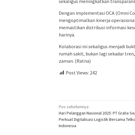
sekaligus meningkatkan transparansi 
Dengan implementasi OCA (Omni Com
mengoptimalkan kinerja operasional
memastikan distribusi informasi kese
harinya.
Kolaborasi ini sekaligus menjadi bukt
rumah sakit, bukan lagi sekadar tr
zaman. (Ratna)
Post Views:
242
Navigasi
Pos sebelumnya
Hari Pelanggan Nasional 2025: PT Graha S
pos
Perkuat Digitalisasi Logistik Bersama Tel
Indonesia