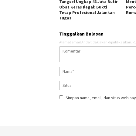
Tangsel Ungkap 46 Juta Butir
Ment
Obat Keras Ilegal: Bukti
Perc
Tetap Profesional Jalankan
Ruma
Tugas
Tinggalkan Balasan
Alamat email Anda tidak akan dipublikasikan.
Ru
Simpan nama, email, dan situs web say