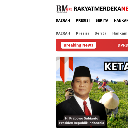
Loncat
ke
konten
DAERAH
PRESISI
BERITA
HANKA
DAERAH
Presisi
Berita
Hankam
Breaking News
DPRD dan Bupati Purworejo