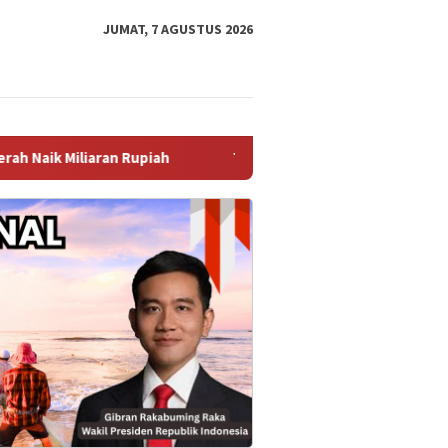
JUMAT, 7 AGUSTUS 2026
ah ‎
TPK Koja Perkuat Tata Kelola Perusahaan melalui P