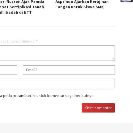
eri Nusron Ajak Pemda
Asprindo Ajarkan Kerajinan
epat Sertipikasi Tanah
Tangan untuk Siswa SMK
h Ibadah di NTT ‎
as yang wajib ditandai
*
a pada peramban ini untuk komentar saya berikutnya.