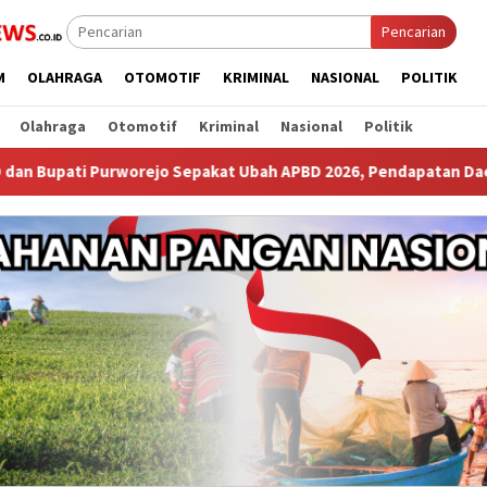
Pencarian
M
OLAHRAGA
OTOMOTIF
KRIMINAL
NASIONAL
POLITIK
Olahraga
Otomotif
Kriminal
Nasional
Politik
 Sepakat Ubah APBD 2026, Pendapatan Daerah Naik Miliaran Rupi