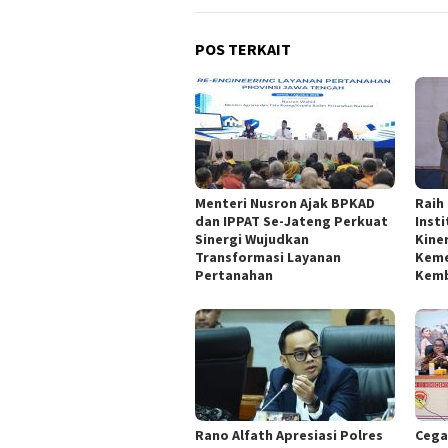
POS TERKAIT
Menteri Nusron Ajak BPKAD
Raih
dan IPPAT Se-Jateng Perkuat
Inst
Sinergi Wujudkan
Kine
Transformasi Layanan
Keme
Pertanahan
Kemb
Rano Alfath Apresiasi Polres
‎Ceg