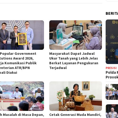
BERIT
 Popular Government
‎Masyarakat Dapat Jadwal
itutions Award 2026,
Ukur Tanah yang Lebih Jelas
rja Komunikasi Publik
Berkat Layanan Pengukuran
nterian ATR/BPN
Terjadwal
PRESISI
Polda 
ali Diakui
Provo
ah Masalah di Masa Depan,
Cetak Generasi Muda Mandiri,