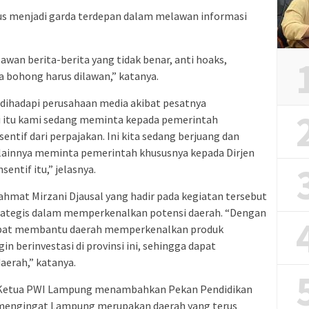
us menjadi garda terdepan dalam melawan informasi
wan berita-berita yang tidak benar, anti hoaks,
ta bohong harus dilawan,” katanya.
 dihadapi perusahaan media akibat pesatnya
i itu kami sedang meminta kepada pemerintah
ntif dari perpajakan. Ini kita sedang berjuang dan
lainnya meminta pemerintah khususnya kepada Dirjen
entif itu,” jelasnya.
hmat Mirzani Djausal yang hadir pada kegiatan tersebut
rategis dalam memperkenalkan potensi daerah. “Dengan
 dapat membantu daerah memperkenalkan produk
n berinvestasi di provinsi ini, sehingga dapat
erah,” katanya.
, Ketua PWI Lampung menambahkan Pekan Pendidikan
mengingat Lampung merupakan daerah yang terus