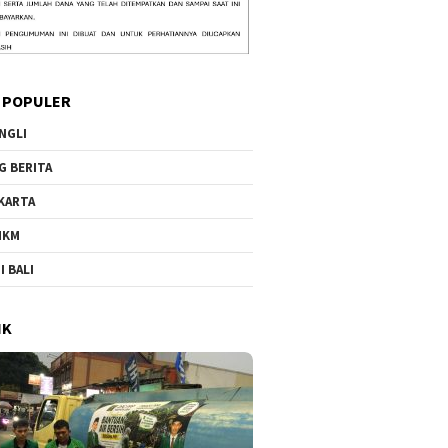
 POPULER
NGLI
G BERITA
KARTA
MKM
I BALI
IK