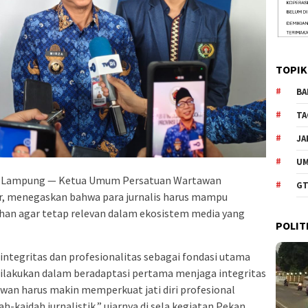
TOPIK
BA
TA
JA
U
 Lampung — Ketua Umum Persatuan Wartawan
GT
r, menegaskan bahwa para jurnalis harus mampu
han agar tetap relevan dalam ekosistem media yang
POLIT
ntegritas dan profesionalitas sebagai fondasi utama
dilakukan dalam beradaptasi pertama menjaga integritas
awan harus makin memperkuat jati diri profesional
kaidah jurnalistik,” ujarnya di sela kegiatan Pekan