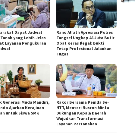
yarakat Dapat Jadwal
Rano Alfath Apresiasi Polres
 Tanah yang Lebih Jelas
Tangsel Ungkap 46 Juta Butir
at Layanan Pengukuran
Obat Keras Ilegal: Bukti
adwal
Tetap Profesional Jalankan
Tugas
k Generasi Muda Mandiri,
‎Rakor Bersama Pemda Se-
indo Ajarkan Kerajinan
NTT, Menteri Nusron Minta
an untuk Siswa SMK
Dukungan Kepala Daerah
Wujudkan Transformasi
Layanan Pertanahan