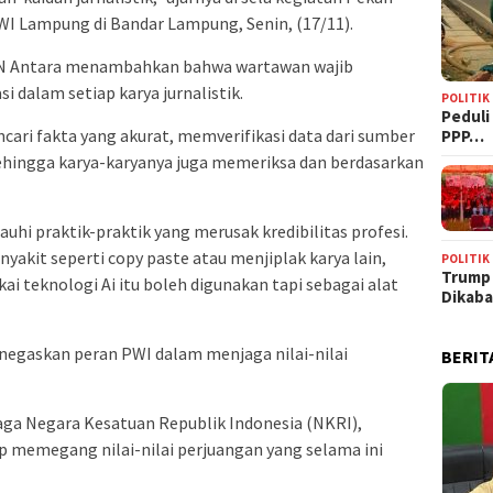
WI Lampung di Bandar Lampung, Senin, (17/11).
BN Antara menambahkan bahwa wartawan wajib
 dalam setiap karya jurnalistik.
POLITIK
‎Pedul
ari fakta yang akurat, memverifikasi data dari sumber
PPP…
sehingga karya-karyanya juga memeriksa dan berdasarkan
uhi praktik-praktik yang merusak kredibilitas profesi.
yakit seperti copy paste atau menjiplak karya lain,
POLITIK
Trump
i teknologi Ai itu boleh digunakan tapi sebagai alat
Dikab
enegaskan peran PWI dalam menjaga nilai-nilai
BERIT
aga Negara Kesatuan Republik Indonesia (NKRI),
p memegang nilai-nilai perjuangan yang selama ini