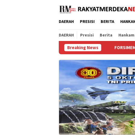
Loncat
ke
konten
DAERAH
PRESISI
BERITA
HANKA
DAERAH
Presisi
Berita
Hankam
nksi Berat Hingga Pidana
FORSIMEMA-RI Soroti Sikap Pasif
Breaking News