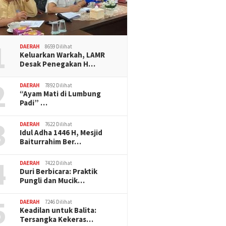
1
DAERAH
8659 Dilihat
Keluarkan Warkah, LAMR
Desak Penegakan H…
2
DAERAH
7892 Dilihat
“Ayam Mati di Lumbung
Padi” …
3
DAERAH
7622 Dilihat
Idul Adha 1446 H, Mesjid
Baiturrahim Ber…
4
DAERAH
7422 Dilihat
Duri Berbicara: Praktik
Pungli dan Mucik…
5
DAERAH
7246 Dilihat
Keadilan untuk Balita:
Tersangka Kekeras…