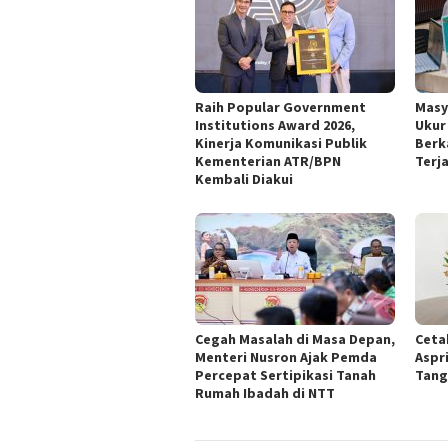
Raih Popular Government
‎Mas
Institutions Award 2026,
Ukur
Kinerja Komunikasi Publik
Berk
Kementerian ATR/BPN
Terj
Kembali Diakui
‎Cegah Masalah di Masa Depan,
Ceta
Menteri Nusron Ajak Pemda
Aspr
Percepat Sertipikasi Tanah
Tang
Rumah Ibadah di NTT ‎