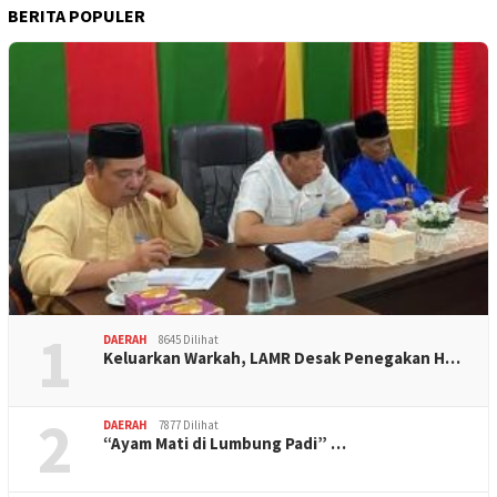
BERITA POPULER
1
DAERAH
8645 Dilihat
Keluarkan Warkah, LAMR Desak Penegakan H…
2
DAERAH
7877 Dilihat
“Ayam Mati di Lumbung Padi” …