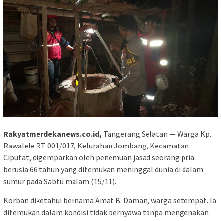
Rakyatmerdekanews.co.id,
Tangerang Selatan — Warga Kp.
Rawalele RT 001/017, Kelurahan Jombang, Kecamatan
Ciputat, digemparkan oleh penemuan jasad seorang pria
berusia 66 tahun yang ditemukan meninggal dunia di dalam
sumur pada Sabtu malam (15/11).
Korban diketahui bernama Amat B. Daman, warga setempat. Ia
ditemukan dalam kondisi tidak bernyawa tanpa mengenakan