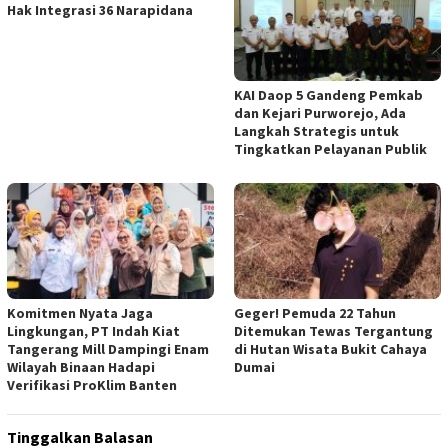
Hak Integrasi 36 Narapidana
KAI Daop 5 Gandeng Pemkab
dan Kejari Purworejo, Ada
Langkah Strategis untuk
Tingkatkan Pelayanan Publik ‎
Komitmen Nyata Jaga
Geger! Pemuda 22 Tahun
Lingkungan, PT Indah Kiat
Ditemukan Tewas Tergantung
Tangerang Mill Dampingi Enam
di Hutan Wisata Bukit Cahaya
Wilayah Binaan Hadapi
Dumai
Verifikasi ProKlim Banten
Tinggalkan Balasan