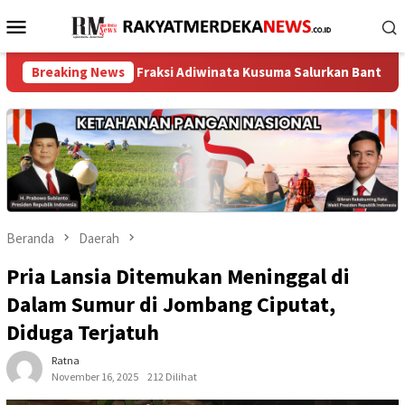
Loncat
Menu
ke
Mobile
konten
gota Fraksi Adiwinata Kusuma Salurkan Bantuan Air Bersih untuk
Breaking News
Beranda
Daerah
Pria Lansia Ditemukan Meninggal di
Dalam Sumur di Jombang Ciputat,
Diduga Terjatuh
Ratna
November 16, 2025
212 Dilihat