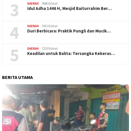
3
DAERAH
7606 Dilihat
Idul Adha 1446 H, Mesjid Baiturrahim Ber…
4
DAERAH
7415 Dilihat
Duri Berbicara: Praktik Pungli dan Mucik…
5
DAERAH
7223 Dilihat
Keadilan untuk Balita: Tersangka Kekeras…
BERITA UTAMA