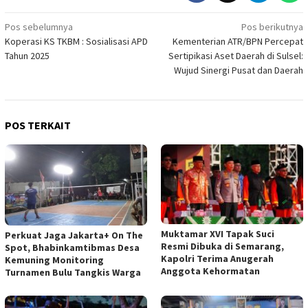
Navigasi
Pos sebelumnya
Pos berikutnya
Koperasi KS TKBM : Sosialisasi APD
Kementerian ATR/BPN Percepat
pos
Tahun 2025
Sertipikasi Aset Daerah di Sulsel:
Wujud Sinergi Pusat dan Daerah
POS TERKAIT
Muktamar XVI Tapak Suci
Perkuat Jaga Jakarta+ On The
Resmi Dibuka di Semarang,
Spot, Bhabinkamtibmas Desa
Kapolri Terima Anugerah
Kemuning Monitoring
Anggota Kehormatan
Turnamen Bulu Tangkis Warga