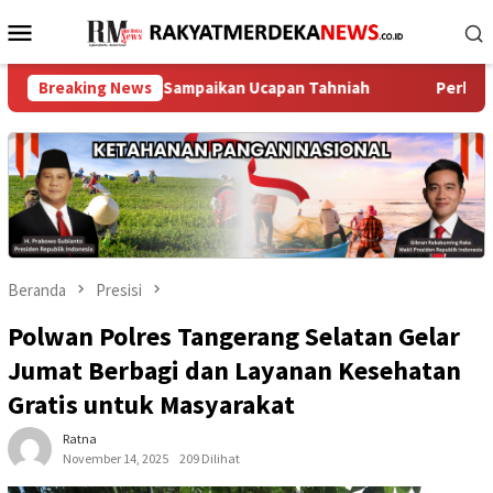
Loncat
Menu
ke
Mobile
konten
nak Melayu Sampaikan Ucapan Tahniah
Breaking News
Perkuat Jaga Jakart
Beranda
Presisi
Polwan Polres Tangerang Selatan Gelar
Jumat Berbagi dan Layanan Kesehatan
Gratis untuk Masyarakat
Ratna
November 14, 2025
209 Dilihat