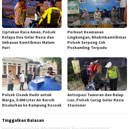
Ciptakan Rasa Aman, Polsek
Perkuat Keamanan
Kelapa Dua Gelar Razia dan
Lingkungan, Bhabinkamtibmas
Imbauan Kamtibmas Malam
Polsek Serpong Cek
Hari
Poskamling Terpadu
Polsek Cisauk Hadir untuk
Antisipasi Tawuran dan Balap
Warga, 5.000 Liter Air Bersih
Liar, Polsek Curug Gelar Razia
Disalurkan ke Kampung Koceak
Stasioner
Tinggalkan Balasan
Alamat email Anda tidak akan dipublikasikan.
Ruas yang wajib ditandai
*