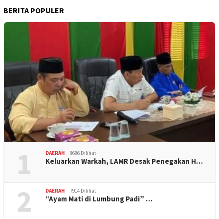
BERITA POPULER
1
DAERAH
8686 Dilihat
Keluarkan Warkah, LAMR Desak Penegakan H…
2
DAERAH
7914 Dilihat
“Ayam Mati di Lumbung Padi” …