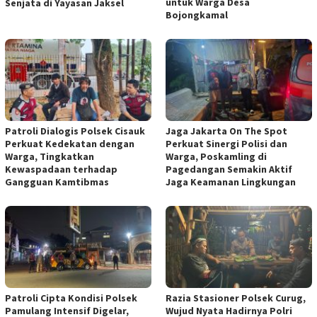
untuk Warga Desa
Senjata di Yayasan Jaksel
Bojongkamal
Patroli Dialogis Polsek Cisauk
Jaga Jakarta On The Spot
Perkuat Kedekatan dengan
Perkuat Sinergi Polisi dan
Warga, Tingkatkan
Warga, Poskamling di
Kewaspadaan terhadap
Pagedangan Semakin Aktif
Gangguan Kamtibmas
Jaga Keamanan Lingkungan
Patroli Cipta Kondisi Polsek
Razia Stasioner Polsek Curug,
Pamulang Intensif Digelar,
Wujud Nyata Hadirnya Polri