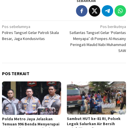
SEBARKAN
Navigasi
Pos sebelumnya
Pos berikutnya
Polres Tangsel Gelar Patroli Skala
Satlantas Tangsel Gelar ‘Polantas
pos
Besar, Jaga Kondusivitas
Menyapa’ di Ponpes Al-Husainy
Peringati Maulid Nabi Muhammad
SAW
POS TERKAIT
Sambut HUT ke-81 RI, Polsek
Polda Metro Jaya Jelaskan
Legok Salurkan Air Bersih
Temuan 996 Benda Menyerupai