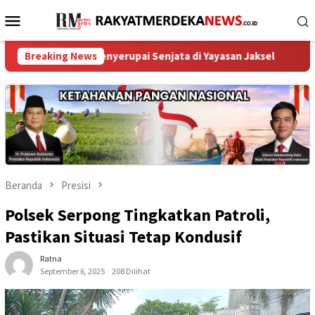
Loncat
Menu
ke
Mobile
konten
Benda Menyerupai Senjata di Yayasan Jaksel
Breaking News
Menteri Nus
Beranda
Presisi
Polsek Serpong Tingkatkan Patroli,
Pastikan Situasi Tetap Kondusif
Ratna
September 6, 2025
208 Dilihat