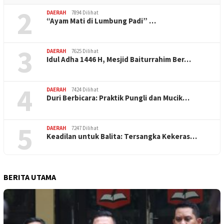
2
DAERAH
7894 Dilihat
“Ayam Mati di Lumbung Padi” …
3
DAERAH
7625 Dilihat
Idul Adha 1446 H, Mesjid Baiturrahim Ber…
4
DAERAH
7424 Dilihat
Duri Berbicara: Praktik Pungli dan Mucik…
5
DAERAH
7247 Dilihat
Keadilan untuk Balita: Tersangka Kekeras…
BERITA UTAMA