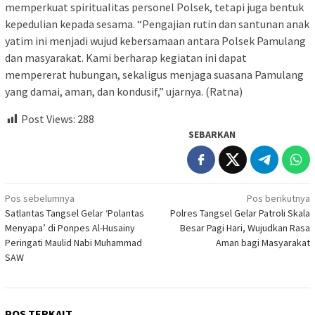
memperkuat spiritualitas personel Polsek, tetapi juga bentuk
kepedulian kepada sesama. “Pengajian rutin dan santunan anak
yatim ini menjadi wujud kebersamaan antara Polsek Pamulang
dan masyarakat. Kami berharap kegiatan ini dapat
mempererat hubungan, sekaligus menjaga suasana Pamulang
yang damai, aman, dan kondusif,” ujarnya. (Ratna)
Post Views:
288
SEBARKAN
Navigasi
Pos sebelumnya
Pos berikutnya
Satlantas Tangsel Gelar ‘Polantas
Polres Tangsel Gelar Patroli Skala
pos
Menyapa’ di Ponpes Al-Husainy
Besar Pagi Hari, Wujudkan Rasa
Peringati Maulid Nabi Muhammad
Aman bagi Masyarakat
SAW
POS TERKAIT