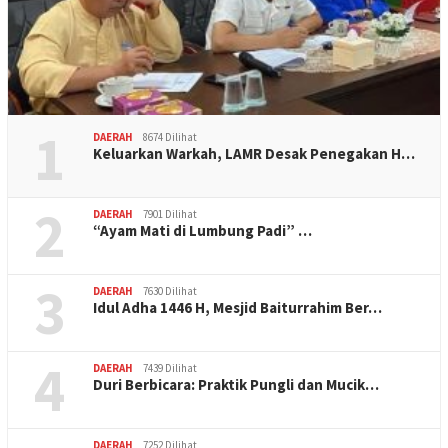
1
DAERAH
8674 Dilihat
Keluarkan Warkah, LAMR Desak Penegakan H…
2
DAERAH
7901 Dilihat
“Ayam Mati di Lumbung Padi” …
3
DAERAH
7630 Dilihat
Idul Adha 1446 H, Mesjid Baiturrahim Ber…
4
DAERAH
7439 Dilihat
Duri Berbicara: Praktik Pungli dan Mucik…
DAERAH
7252 Dilihat