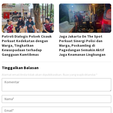
Patroli Dialogis Polsek Cisauk
Jaga Jakarta On The Spot
Perkuat Kedekatan dengan
Perkuat Sinergi Polisi dan
Warga, Tingkatkan
Warga, Poskamling di
Kewaspadaan terhadap
Pagedangan Semakin Aktif
Gangguan Kamtibmas
Jaga Keamanan Lingkungan
Tinggalkan Balasan
Alamat email Anda tidak akan dipublikasikan.
Ruas yang wajib ditandai
*