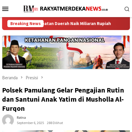
Loncat
Menu
ke
Mobile
konten
endapatan Daerah Naik Miliaran Rupiah ‎
Breaking News
TPK Koja Perku
Beranda
Presisi
Polsek Pamulang Gelar Pengajian Rutin
dan Santuni Anak Yatim di Musholla Al-
Furqon
Ratna
September 6, 2025
288 Dilihat