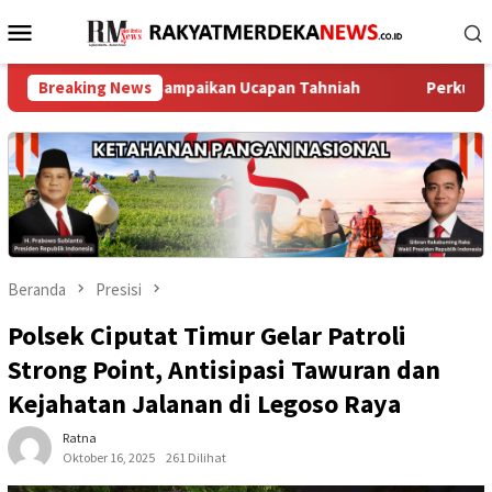
Loncat
Menu
ke
Mobile
konten
k Melayu Sampaikan Ucapan Tahniah
Breaking News
Perkuat Jaga Jakarta
Beranda
Presisi
Polsek Ciputat Timur Gelar Patroli
Strong Point, Antisipasi Tawuran dan
Kejahatan Jalanan di Legoso Raya
Ratna
Oktober 16, 2025
261 Dilihat