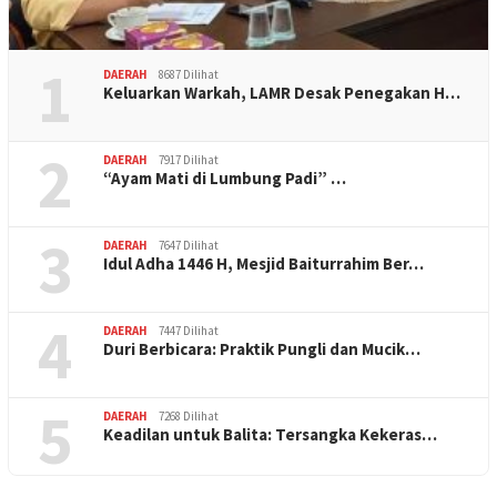
1
DAERAH
8687 Dilihat
Keluarkan Warkah, LAMR Desak Penegakan H…
2
DAERAH
7917 Dilihat
“Ayam Mati di Lumbung Padi” …
3
DAERAH
7647 Dilihat
Idul Adha 1446 H, Mesjid Baiturrahim Ber…
4
DAERAH
7447 Dilihat
Duri Berbicara: Praktik Pungli dan Mucik…
5
DAERAH
7268 Dilihat
Keadilan untuk Balita: Tersangka Kekeras…