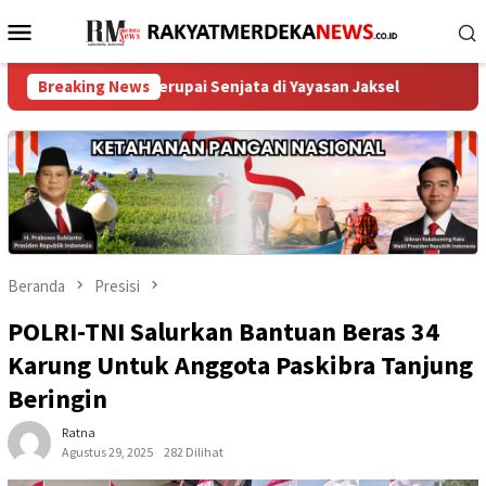
Loncat
Menu
ke
Mobile
konten
a Menyerupai Senjata di Yayasan Jaksel
Breaking News
Menteri Nusron 
Beranda
Presisi
POLRI-TNI Salurkan Bantuan Beras 34
Karung Untuk Anggota Paskibra Tanjung
Beringin
Ratna
Agustus 29, 2025
282 Dilihat