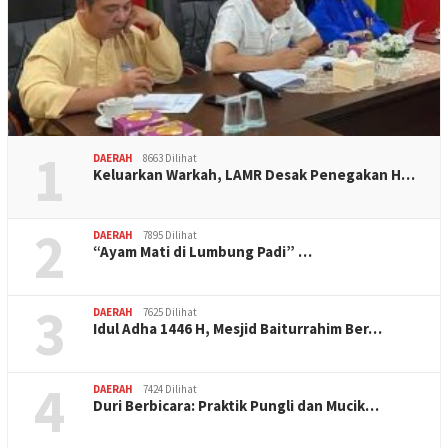
1
DAERAH
8663 Dilihat
Keluarkan Warkah, LAMR Desak Penegakan H…
2
DAERAH
7895 Dilihat
“Ayam Mati di Lumbung Padi” …
3
DAERAH
7625 Dilihat
Idul Adha 1446 H, Mesjid Baiturrahim Ber…
4
DAERAH
7424 Dilihat
Duri Berbicara: Praktik Pungli dan Mucik…