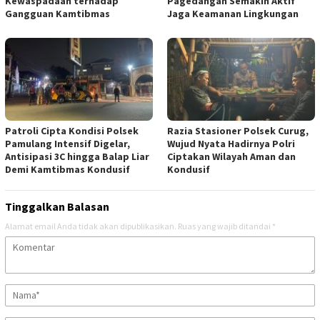
Kewaspadaan terhadap
Pagedangan Semakin Aktif
Gangguan Kamtibmas
Jaga Keamanan Lingkungan
Patroli Cipta Kondisi Polsek
Razia Stasioner Polsek Curug,
Pamulang Intensif Digelar,
Wujud Nyata Hadirnya Polri
Antisipasi 3C hingga Balap Liar
Ciptakan Wilayah Aman dan
Demi Kamtibmas Kondusif
Kondusif
Tinggalkan Balasan
Alamat email Anda tidak akan dipublikasikan.
Ruas yang wajib ditandai
*